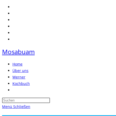
Zum
Inhalt
springen
Mosabuam
Home
Über uns
Werner
Kochbuch
Website-
Suche
Press
umschalten
Escape
Menü
Schließen
to