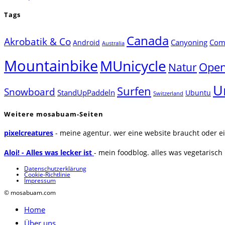
Tags
Canada
Akrobatik & Co
Canyoning
Comp
Android
Australia
Mountainbike
MUnicycle
Natur
Open
U
Surfen
Snowboard
StandUpPaddeln
Ubuntu
Switzerland
Weitere mosabuam-Seiten
pixelcreatures
- meine agentur. wer eine website braucht oder ei
Aloi! - Alles was lecker ist
- mein foodblog. alles was vegetarisch u
Datenschutzerklärung
Cookie-Richtlinie
Impressum
© mosabuam.com
Home
Über uns