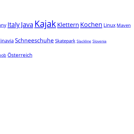
Kajak
Java
Italy
Klettern
Kochen
Linux
any
Maven
Schneeschuhe
inavia
Skatepark
Slackline
Slovenia
Österreich
lbob