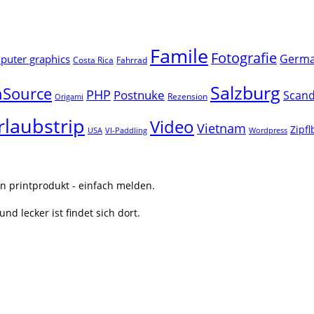
Famile
Fotografie
Germ
uter graphics
Costa Rica
Fahrrad
Salzburg
Source
PHP
Postnuke
Scand
Rezension
Origami
rlaubstrip
Video
Vietnam
Zipf
USA
VI-Paddling
Wordpress
n printprodukt - einfach melden.
nd lecker ist findet sich dort.