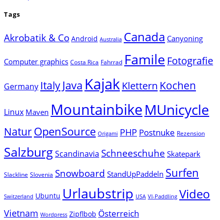
Tags
Canada
Akrobatik & Co
Canyoning
Android
Australia
Famile
Fotografie
Computer graphics
Costa Rica
Fahrrad
Kajak
Java
Italy
Klettern
Kochen
Germany
Mountainbike
MUnicycle
Linux
Maven
Natur
OpenSource
PHP
Postnuke
Rezension
Origami
Salzburg
Schneeschuhe
Scandinavia
Skatepark
Surfen
Snowboard
StandUpPaddeln
Slackline
Slovenia
Urlaubstrip
Video
Ubuntu
Switzerland
USA
VI-Paddling
Vietnam
Österreich
Zipflbob
Wordpress