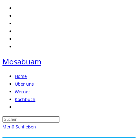
Zum
Inhalt
springen
Mosabuam
Home
Über uns
Werner
Kochbuch
Website-
Suche
Press
umschalten
Escape
Menü
Schließen
to