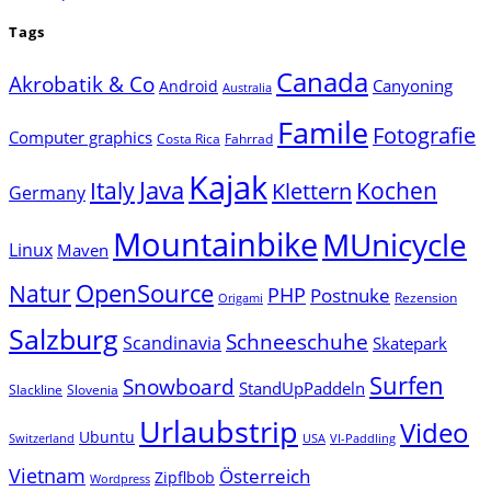
Tags
Canada
Akrobatik & Co
Canyoning
Android
Australia
Famile
Fotografie
Computer graphics
Costa Rica
Fahrrad
Kajak
Java
Italy
Klettern
Kochen
Germany
Mountainbike
MUnicycle
Linux
Maven
Natur
OpenSource
PHP
Postnuke
Rezension
Origami
Salzburg
Schneeschuhe
Scandinavia
Skatepark
Surfen
Snowboard
StandUpPaddeln
Slackline
Slovenia
Urlaubstrip
Video
Ubuntu
Switzerland
USA
VI-Paddling
Vietnam
Österreich
Zipflbob
Wordpress