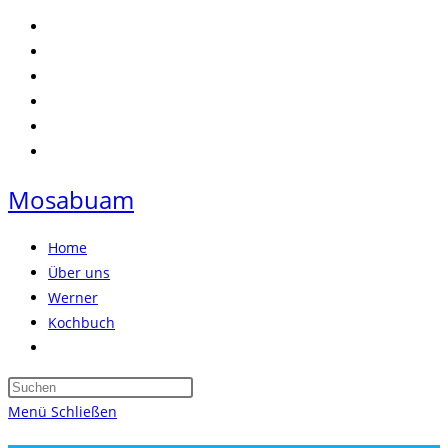
Zum
Inhalt
springen
Mosabuam
Home
Über uns
Werner
Kochbuch
Website-
Suche
Press
umschalten
Escape
Menü
Schließen
to