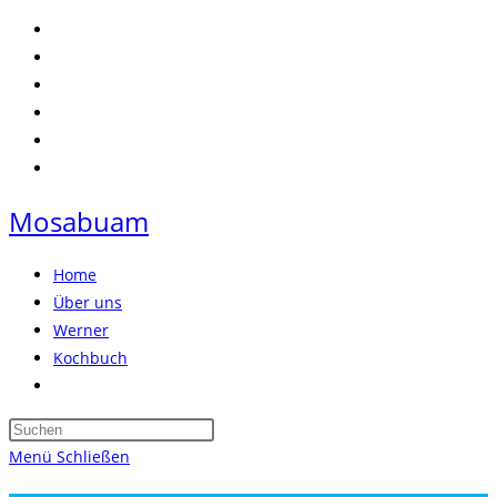
Zum
Inhalt
springen
Mosabuam
Home
Über uns
Werner
Kochbuch
Website-
Suche
Press
umschalten
Escape
Menü
Schließen
to