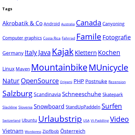
Tags
Canada
Akrobatik & Co
Canyoning
Android
Australia
Famile
Fotografie
Computer graphics
Costa Rica
Fahrrad
Kajak
Java
Italy
Klettern
Kochen
Germany
Mountainbike
MUnicycle
Linux
Maven
Natur
OpenSource
PHP
Postnuke
Rezension
Origami
Salzburg
Schneeschuhe
Scandinavia
Skatepark
Surfen
Snowboard
StandUpPaddeln
Slackline
Slovenia
Urlaubstrip
Video
Ubuntu
Switzerland
USA
VI-Paddling
Vietnam
Österreich
Zipflbob
Wordpress