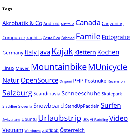
Tags
Canada
Akrobatik & Co
Canyoning
Android
Australia
Famile
Fotografie
Computer graphics
Costa Rica
Fahrrad
Kajak
Java
Italy
Klettern
Kochen
Germany
Mountainbike
MUnicycle
Linux
Maven
Natur
OpenSource
PHP
Postnuke
Rezension
Origami
Salzburg
Schneeschuhe
Scandinavia
Skatepark
Surfen
Snowboard
StandUpPaddeln
Slackline
Slovenia
Urlaubstrip
Video
Ubuntu
Switzerland
USA
VI-Paddling
Vietnam
Österreich
Zipflbob
Wordpress