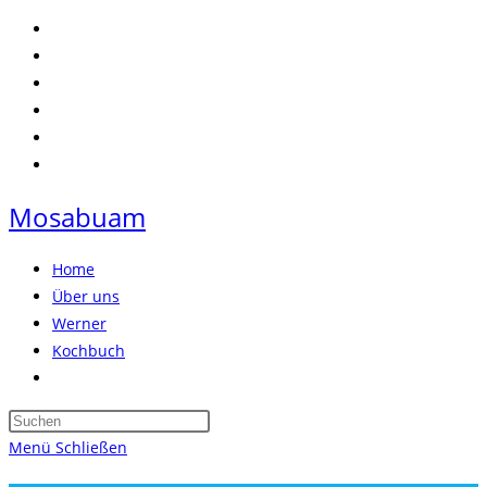
Zum
Inhalt
springen
Mosabuam
Home
Über uns
Werner
Kochbuch
Website-
Suche
Press
umschalten
Escape
Menü
Schließen
to