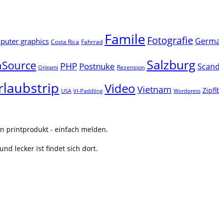
Famile
Fotografie
Germ
uter graphics
Costa Rica
Fahrrad
Salzburg
Source
PHP
Postnuke
Scand
Rezension
Origami
rlaubstrip
Video
Vietnam
Zipf
USA
VI-Paddling
Wordpress
n printprodukt - einfach melden.
nd lecker ist findet sich dort.