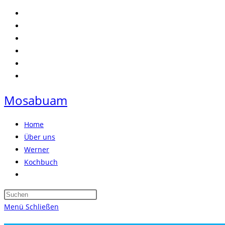
Zum
Inhalt
springen
Mosabuam
Home
Über uns
Werner
Kochbuch
Website-
Suche
Press
umschalten
Escape
Menü
Schließen
to