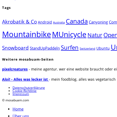
Tags
Canada
Akrobatik & Co
Canyoning
Comp
Android
Australia
Mountainbike
MUnicycle
Natur
Open
U
Surfen
Snowboard
StandUpPaddeln
Ubuntu
Switzerland
Weitere mosabuam-Seiten
pixelcreatures
- meine agentur. wer eine website braucht oder ei
Aloi! - Alles was lecker ist
- mein foodblog. alles was vegetarisch u
Datenschutzerklärung
Cookie-Richtlinie
Impressum
© mosabuam.com
Home
Über uns