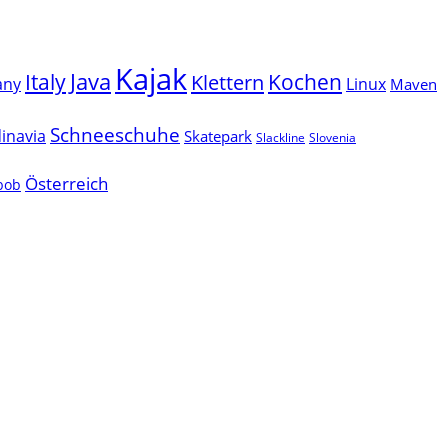
Kajak
Java
Italy
Klettern
Kochen
Linux
any
Maven
Schneeschuhe
inavia
Skatepark
Slackline
Slovenia
Österreich
lbob