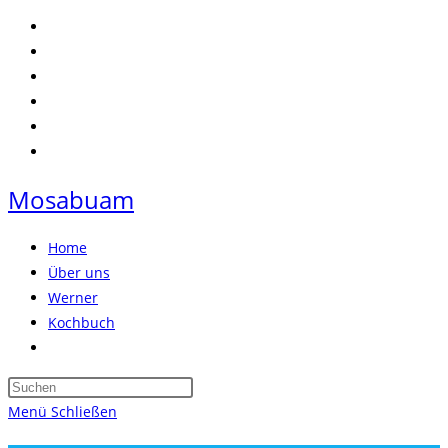
Zum
Inhalt
springen
Mosabuam
Home
Über uns
Werner
Kochbuch
Website-
Suche
Press
umschalten
Escape
Menü
Schließen
to