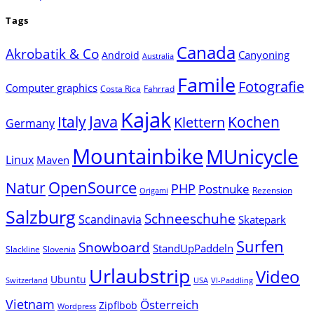
Tags
Canada
Akrobatik & Co
Canyoning
Android
Australia
Famile
Fotografie
Computer graphics
Costa Rica
Fahrrad
Kajak
Java
Italy
Klettern
Kochen
Germany
Mountainbike
MUnicycle
Linux
Maven
Natur
OpenSource
PHP
Postnuke
Rezension
Origami
Salzburg
Schneeschuhe
Scandinavia
Skatepark
Surfen
Snowboard
StandUpPaddeln
Slackline
Slovenia
Urlaubstrip
Video
Ubuntu
Switzerland
USA
VI-Paddling
Vietnam
Österreich
Zipflbob
Wordpress