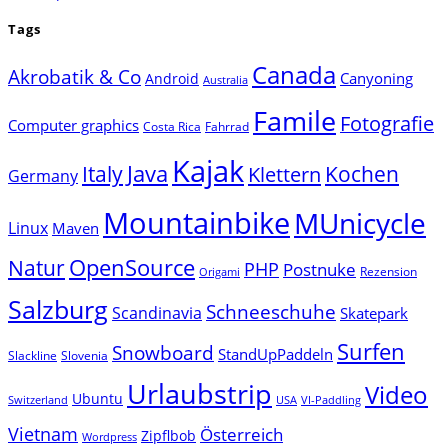
Tags
Canada
Akrobatik & Co
Canyoning
Android
Australia
Famile
Fotografie
Computer graphics
Costa Rica
Fahrrad
Kajak
Java
Italy
Klettern
Kochen
Germany
Mountainbike
MUnicycle
Linux
Maven
Natur
OpenSource
PHP
Postnuke
Rezension
Origami
Salzburg
Schneeschuhe
Scandinavia
Skatepark
Surfen
Snowboard
StandUpPaddeln
Slackline
Slovenia
Urlaubstrip
Video
Ubuntu
Switzerland
USA
VI-Paddling
Vietnam
Österreich
Zipflbob
Wordpress