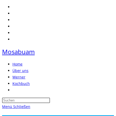
Zum
Inhalt
springen
Mosabuam
Home
Über uns
Werner
Kochbuch
Website-
Suche
Press
umschalten
Escape
Menü
Schließen
to