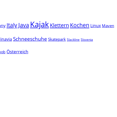
Kajak
Java
Italy
Klettern
Kochen
Linux
any
Maven
Schneeschuhe
inavia
Skatepark
Slackline
Slovenia
Österreich
lbob