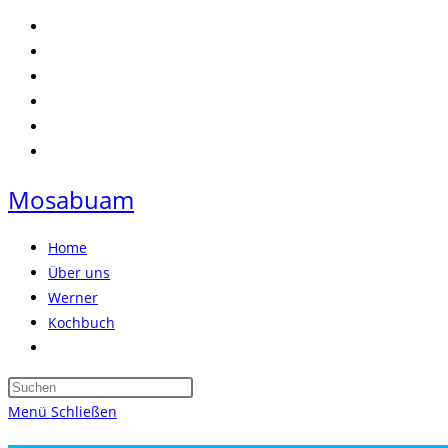
Zum
Inhalt
springen
Mosabuam
Home
Über uns
Werner
Kochbuch
Website-
Suche
Press
umschalten
Escape
Menü
Schließen
to