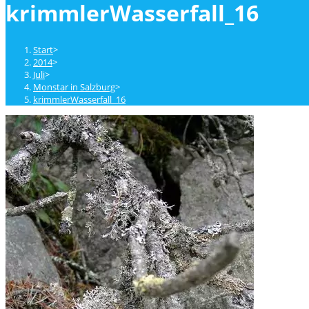
krimmlerWasserfall_16
close
the
search
Start
>
panel.
2014
>
Juli
>
Monstar in Salzburg
>
krimmlerWasserfall_16