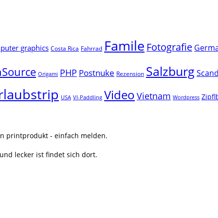
Famile
Fotografie
Germ
uter graphics
Costa Rica
Fahrrad
Salzburg
Source
PHP
Postnuke
Scand
Rezension
Origami
rlaubstrip
Video
Vietnam
Zipf
USA
VI-Paddling
Wordpress
n printprodukt - einfach melden.
nd lecker ist findet sich dort.