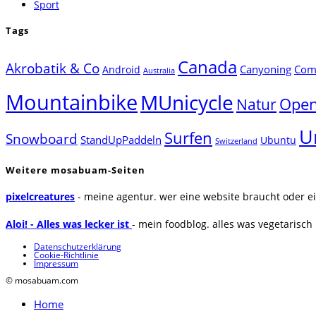
Sport
Tags
Canada
Akrobatik & Co
Canyoning
Comp
Android
Australia
Mountainbike
MUnicycle
Natur
Open
U
Surfen
Snowboard
StandUpPaddeln
Ubuntu
Switzerland
Weitere mosabuam-Seiten
pixelcreatures
- meine agentur. wer eine website braucht oder ei
Aloi! - Alles was lecker ist
- mein foodblog. alles was vegetarisch u
Datenschutzerklärung
Cookie-Richtlinie
Impressum
© mosabuam.com
Home