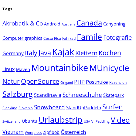
Tags
Canada
Akrobatik & Co
Canyoning
Android
Australia
Famile
Fotografie
Computer graphics
Costa Rica
Fahrrad
Kajak
Java
Italy
Klettern
Kochen
Germany
Mountainbike
MUnicycle
Linux
Maven
Natur
OpenSource
PHP
Postnuke
Rezension
Origami
Salzburg
Schneeschuhe
Scandinavia
Skatepark
Surfen
Snowboard
StandUpPaddeln
Slackline
Slovenia
Urlaubstrip
Video
Ubuntu
Switzerland
USA
VI-Paddling
Vietnam
Österreich
Zipflbob
Wordpress