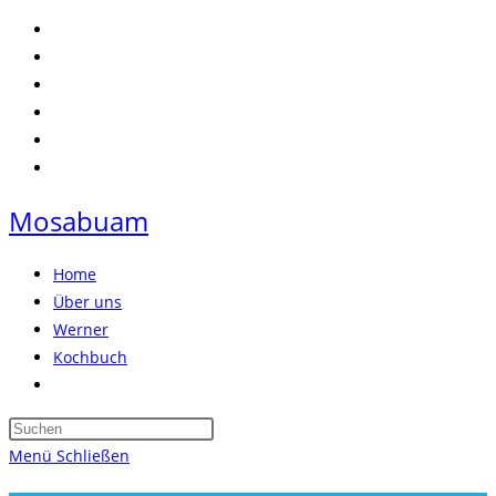
Zum
Inhalt
springen
Mosabuam
Home
Über uns
Werner
Kochbuch
Website-
Suche
Press
umschalten
Escape
Menü
Schließen
to