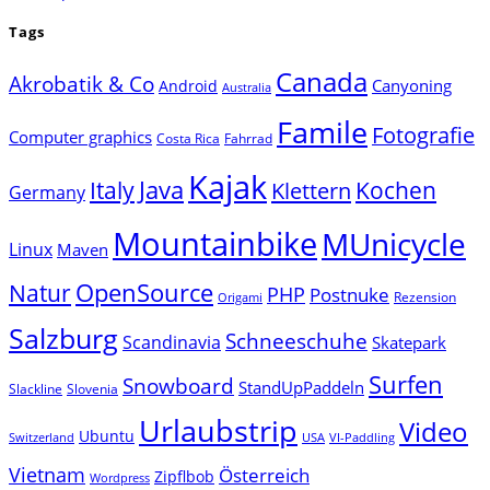
Tags
Canada
Akrobatik & Co
Canyoning
Android
Australia
Famile
Fotografie
Computer graphics
Costa Rica
Fahrrad
Kajak
Java
Italy
Klettern
Kochen
Germany
Mountainbike
MUnicycle
Linux
Maven
Natur
OpenSource
PHP
Postnuke
Rezension
Origami
Salzburg
Schneeschuhe
Scandinavia
Skatepark
Surfen
Snowboard
StandUpPaddeln
Slackline
Slovenia
Urlaubstrip
Video
Ubuntu
Switzerland
USA
VI-Paddling
Vietnam
Österreich
Zipflbob
Wordpress