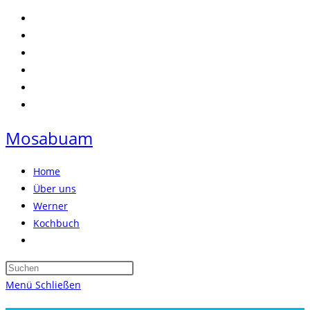
Zum
Inhalt
springen
Mosabuam
Home
Über uns
Werner
Kochbuch
Website-
Suche
Press
umschalten
Escape
Menü
Schließen
to