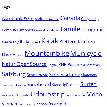
Tags
Canada
Akrobatik & Co
Canyoning
Android
Australia
Famile
Fotografie
Computer graphics
Costa Rica
Fahrrad
Kajak
Java
Italy
Klettern
Kochen
Germany
Mountainbike
MUnicycle
Linux
Maven
Natur
OpenSource
PHP
Postnuke
Rezension
Origami
Salzburg
Schneeschuhe
Scandinavia
Skatepark
Surfen
Snowboard
StandUpPaddeln
Slackline
Slovenia
Urlaubstrip
Video
Ubuntu
Switzerland
USA
VI-Paddling
Vietnam
Österreich
Zipflbob
Wordpress