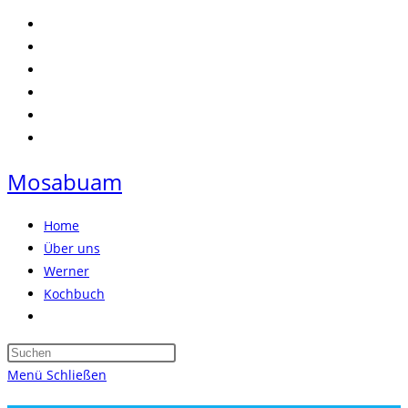
Zum
Inhalt
springen
Mosabuam
Home
Über uns
Werner
Kochbuch
Website-
Suche
Press
umschalten
Escape
Menü
Schließen
to