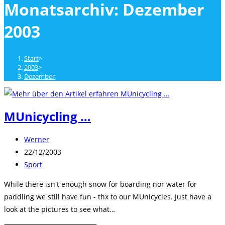
Monatsarchiv: Dezember
close
the
2003
search
panel.
Start
>
2003
>
Dezember
MUnicycling …
Beitrags-
Werner
Autor:
Beitrag
22/12/2003
veröffentlicht:
Beitrags-
Sport
Kategorie:
While there isn't enough snow for boarding nor water for
paddling we still have fun - thx to our MUnicycles. Just have a
look at the pictures to see what…