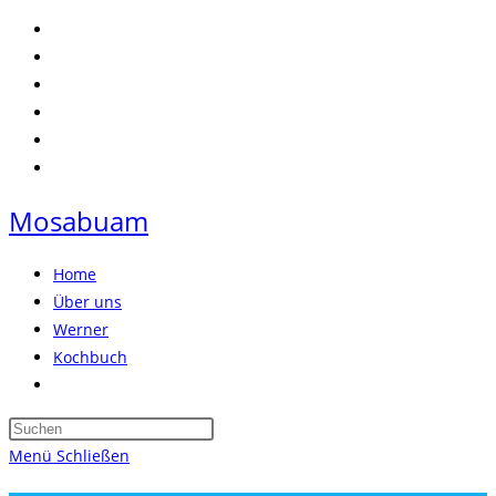
Zum
Inhalt
springen
Mosabuam
Home
Über uns
Werner
Kochbuch
Website-
Suche
Press
umschalten
Escape
Menü
Schließen
to