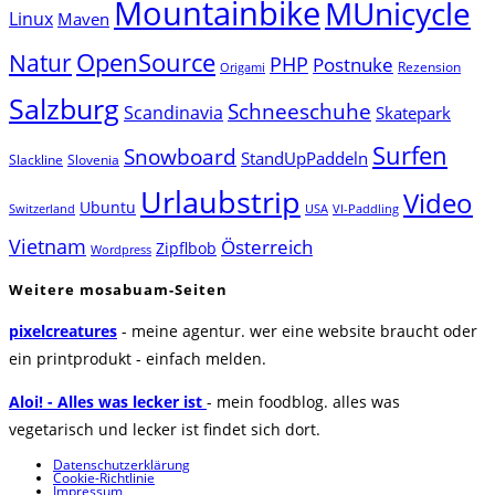
Mountainbike
MUnicycle
Linux
Maven
Natur
OpenSource
PHP
Postnuke
Rezension
Origami
Salzburg
Schneeschuhe
Scandinavia
Skatepark
Surfen
Snowboard
StandUpPaddeln
Slackline
Slovenia
Urlaubstrip
Video
Ubuntu
Switzerland
USA
VI-Paddling
Vietnam
Österreich
Zipflbob
Wordpress
Weitere mosabuam-Seiten
pixelcreatures
- meine agentur. wer eine website braucht oder
ein printprodukt - einfach melden.
Aloi! - Alles was lecker ist
- mein foodblog. alles was
vegetarisch und lecker ist findet sich dort.
Datenschutzerklärung
Cookie-Richtlinie
Impressum