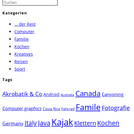
Press
Escape
Kategorien
to
… der Rest
close
Computer
the
Familie
search
Kochen
panel.
Kreatives
Reisen
Sport
Tags
Canada
Akrobatik & Co
Canyoning
Android
Australia
Famile
Fotografie
Computer graphics
Costa Rica
Fahrrad
Kajak
Java
Italy
Klettern
Kochen
Germany