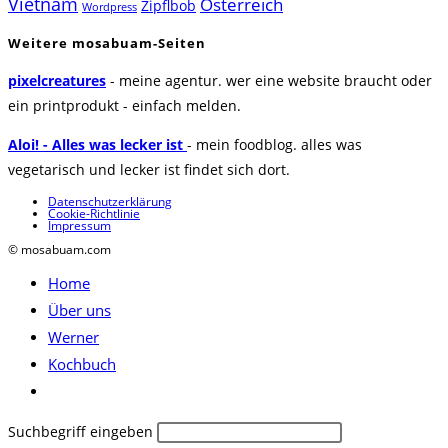
Vietnam
Österreich
Zipflbob
Wordpress
Weitere mosabuam-Seiten
pixelcreatures
- meine agentur. wer eine website braucht oder
ein printprodukt - einfach melden.
Aloi! - Alles was lecker ist
- mein foodblog. alles was
vegetarisch und lecker ist findet sich dort.
Datenschutzerklärung
Cookie-Richtlinie
Impressum
© mosabuam.com
Home
Über uns
Werner
Kochbuch
Website-
Suche
Diese
Suchbegriff eingeben
umschalten