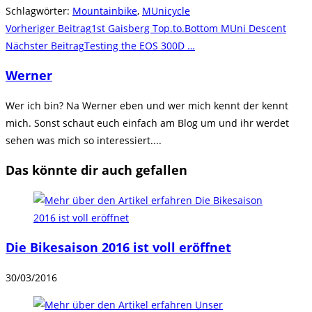
Schlagwörter
:
Mountainbike
,
MUnicycle
Weitere
Vorheriger Beitrag
1st Gaisberg Top.to.Bottom MUni Descent
Artikel
Nächster Beitrag
Testing the EOS 300D …
ansehen
Werner
Wer ich bin? Na Werner eben und wer mich kennt der kennt
mich. Sonst schaut euch einfach am Blog um und ihr werdet
sehen was mich so interessiert....
Das könnte dir auch gefallen
Die Bikesaison 2016 ist voll eröffnet
30/03/2016