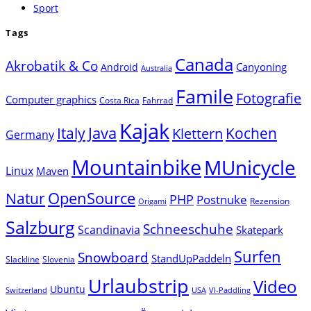
Sport
Tags
Canada
Akrobatik & Co
Canyoning
Android
Australia
Famile
Fotografie
Computer graphics
Costa Rica
Fahrrad
Kajak
Java
Italy
Klettern
Kochen
Germany
Mountainbike
MUnicycle
Linux
Maven
Natur
OpenSource
PHP
Postnuke
Rezension
Origami
Salzburg
Schneeschuhe
Scandinavia
Skatepark
Surfen
Snowboard
StandUpPaddeln
Slackline
Slovenia
Urlaubstrip
Video
Ubuntu
Switzerland
USA
VI-Paddling