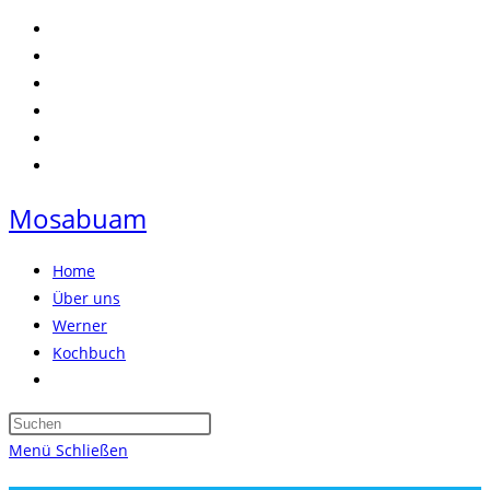
Zum
Inhalt
springen
Mosabuam
Home
Über uns
Werner
Kochbuch
Website-
Suche
Press
umschalten
Escape
Menü
Schließen
to