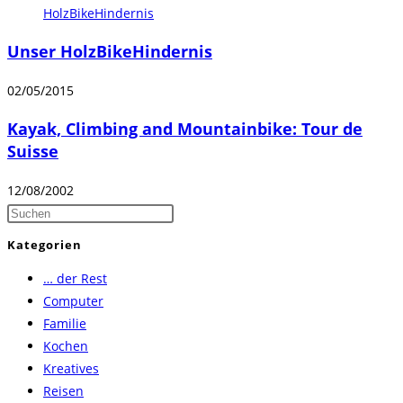
Unser HolzBikeHindernis
02/05/2015
Kayak, Climbing and Mountainbike: Tour de
Suisse
12/08/2002
Press
Escape
Kategorien
to
… der Rest
close
Computer
the
Familie
search
Kochen
panel.
Kreatives
Reisen