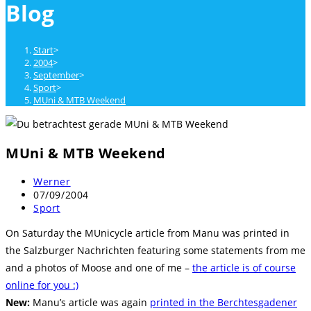
Blog
close
the
search
Start
>
panel.
2004
>
September
>
Sport
>
MUni & MTB Weekend
MUni & MTB Weekend
Beitrags-
Werner
Autor:
Beitrag
07/09/2004
veröffentlicht:
Beitrags-
Sport
Kategorie:
On Saturday the MUnicycle article from Manu was printed in
the Salzburger Nachrichten featuring some statements from me
and a photos of Moose and one of me –
the article is of course
online for you :)
New:
Manu’s article was again
printed in the Berchtesgadener