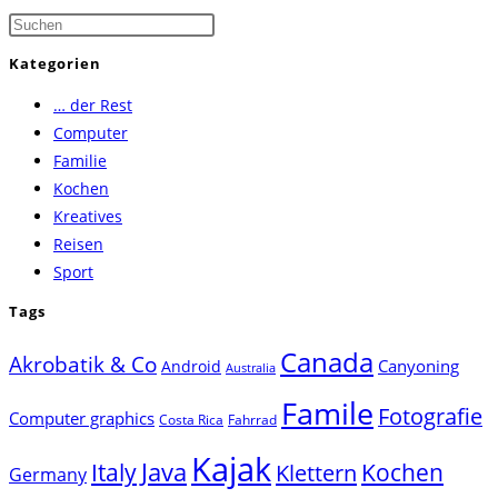
Press
Escape
Kategorien
to
… der Rest
close
Computer
the
Familie
search
Kochen
panel.
Kreatives
Reisen
Sport
Tags
Canada
Akrobatik & Co
Canyoning
Android
Australia
Famile
Fotografie
Computer graphics
Costa Rica
Fahrrad
Kajak
Java
Italy
Klettern
Kochen
Germany