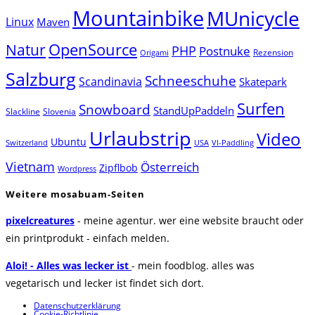
Mountainbike
MUnicycle
Linux
Maven
Natur
OpenSource
PHP
Postnuke
Rezension
Origami
Salzburg
Schneeschuhe
Scandinavia
Skatepark
Surfen
Snowboard
StandUpPaddeln
Slackline
Slovenia
Urlaubstrip
Video
Ubuntu
Switzerland
USA
VI-Paddling
Vietnam
Österreich
Zipflbob
Wordpress
Weitere mosabuam-Seiten
pixelcreatures
- meine agentur. wer eine website braucht oder
ein printprodukt - einfach melden.
Aloi! - Alles was lecker ist
- mein foodblog. alles was
vegetarisch und lecker ist findet sich dort.
Datenschutzerklärung
Cookie-Richtlinie