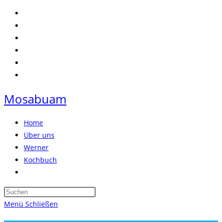
Zum
Inhalt
springen
Mosabuam
Home
Über uns
Werner
Kochbuch
Website-
Suche
Press
umschalten
Escape
Menü
Schließen
to