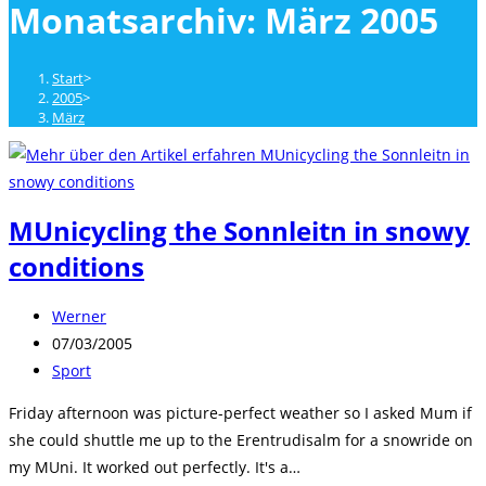
Monatsarchiv: März 2005
close
the
search
Start
>
panel.
2005
>
März
MUnicycling the Sonnleitn in snowy
conditions
Beitrags-
Werner
Autor:
Beitrag
07/03/2005
veröffentlicht:
Beitrags-
Sport
Kategorie:
Friday afternoon was picture-perfect weather so I asked Mum if
she could shuttle me up to the Erentrudisalm for a snowride on
my MUni. It worked out perfectly. It's a…