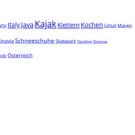
Kajak
Java
Italy
Klettern
Kochen
Linux
any
Maven
Schneeschuhe
inavia
Skatepark
Slackline
Slovenia
Österreich
lbob