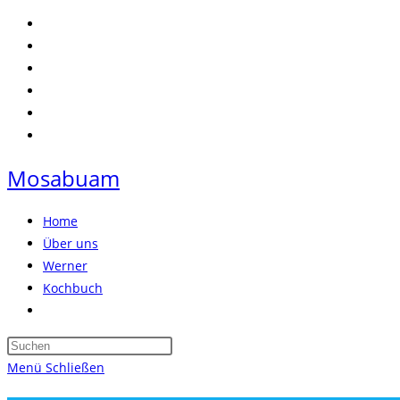
Zum
Inhalt
springen
Mosabuam
Home
Über uns
Werner
Kochbuch
Website-
Suche
Press
umschalten
Escape
Menü
Schließen
to