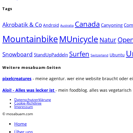
Tags
Canada
Akrobatik & Co
Canyoning
Comp
Android
Australia
Mountainbike
MUnicycle
Natur
Open
U
Surfen
Snowboard
StandUpPaddeln
Ubuntu
Switzerland
Weitere mosabuam-Seiten
pixelcreatures
- meine agentur. wer eine website braucht oder ei
Aloi! - Alles was lecker ist
- mein foodblog. alles was vegetarisch u
Datenschutzerklärung
Cookie-Richtlinie
Impressum
© mosabuam.com
Home
Über uns