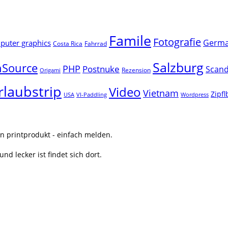
Famile
Fotografie
Germ
uter graphics
Costa Rica
Fahrrad
Salzburg
Source
PHP
Postnuke
Scand
Rezension
Origami
rlaubstrip
Video
Vietnam
Zipf
USA
VI-Paddling
Wordpress
n printprodukt - einfach melden.
nd lecker ist findet sich dort.