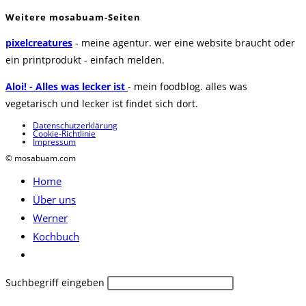
Weitere mosabuam-Seiten
pixelcreatures
- meine agentur. wer eine website braucht oder
ein printprodukt - einfach melden.
Aloi! - Alles was lecker ist
- mein foodblog. alles was
vegetarisch und lecker ist findet sich dort.
Datenschutzerklärung
Cookie-Richtlinie
Impressum
© mosabuam.com
Home
Über uns
Werner
Kochbuch
Website-
Suche
Diese
Suchbegriff eingeben
umschalten
Website