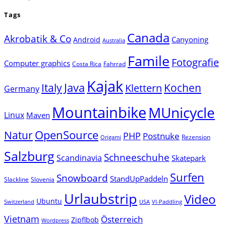
Tags
Canada
Akrobatik & Co
Canyoning
Android
Australia
Famile
Fotografie
Computer graphics
Costa Rica
Fahrrad
Kajak
Java
Italy
Klettern
Kochen
Germany
Mountainbike
MUnicycle
Linux
Maven
Natur
OpenSource
PHP
Postnuke
Rezension
Origami
Salzburg
Schneeschuhe
Scandinavia
Skatepark
Surfen
Snowboard
StandUpPaddeln
Slackline
Slovenia
Urlaubstrip
Video
Ubuntu
Switzerland
USA
VI-Paddling
Vietnam
Österreich
Zipflbob
Wordpress