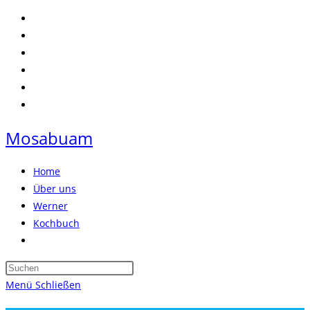
Zum
Inhalt
springen
Mosabuam
Home
Über uns
Werner
Kochbuch
Website-
Suche
Press
umschalten
Escape
Menü
Schließen
to