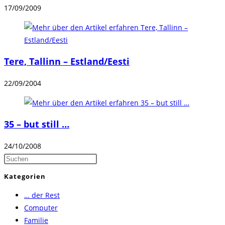
17/09/2009
Tere, Tallinn – Estland/Eesti
22/09/2004
35 – but still …
24/10/2008
Press
Escape
Kategorien
to
… der Rest
close
Computer
the
Familie
search