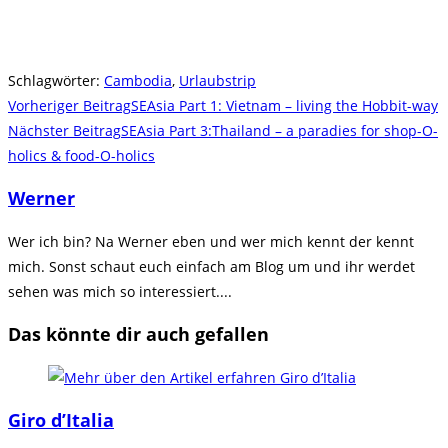
Schlagwörter
:
Cambodia
,
Urlaubstrip
Weitere
Vorheriger Beitrag
SEAsia Part 1: Vietnam – living the Hobbit-way
Artikel
Nächster Beitrag
SEAsia Part 3:Thailand – a paradies for shop-O-
holics & food-O-holics
ansehen
Werner
Wer ich bin? Na Werner eben und wer mich kennt der kennt
mich. Sonst schaut euch einfach am Blog um und ihr werdet
sehen was mich so interessiert....
Das könnte dir auch gefallen
Giro d’Italia