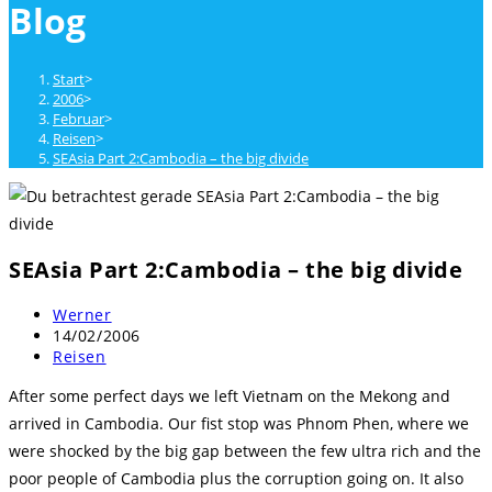
Blog
close
the
search
Start
>
panel.
2006
>
Februar
>
Reisen
>
SEAsia Part 2:Cambodia – the big divide
SEAsia Part 2:Cambodia – the big divide
Beitrags-
Werner
Autor:
Beitrag
14/02/2006
veröffentlicht:
Beitrags-
Reisen
Kategorie:
After some perfect days we left Vietnam on the Mekong and
arrived in Cambodia. Our fist stop was Phnom Phen, where we
were shocked by the big gap between the few ultra rich and the
poor people of Cambodia plus the corruption going on. It also