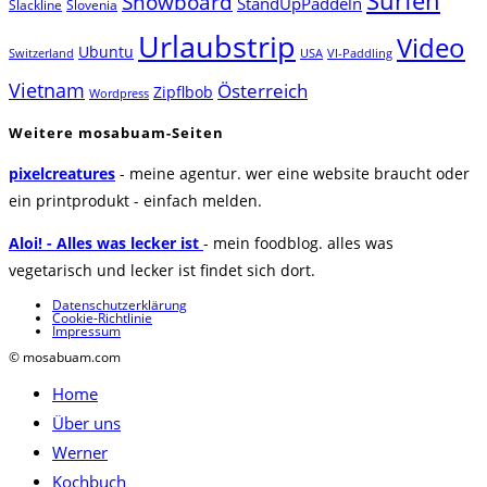
Surfen
Snowboard
StandUpPaddeln
Slackline
Slovenia
Urlaubstrip
Video
Ubuntu
Switzerland
USA
VI-Paddling
Vietnam
Österreich
Zipflbob
Wordpress
Weitere mosabuam-Seiten
pixelcreatures
- meine agentur. wer eine website braucht oder
ein printprodukt - einfach melden.
Aloi! - Alles was lecker ist
- mein foodblog. alles was
vegetarisch und lecker ist findet sich dort.
Datenschutzerklärung
Cookie-Richtlinie
Impressum
© mosabuam.com
Home
Über uns
Werner
Kochbuch