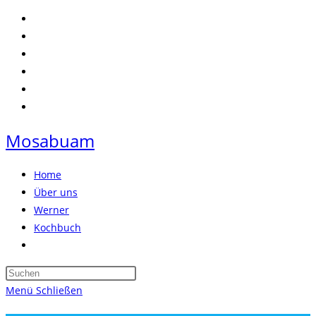
Zum
Inhalt
springen
Mosabuam
Home
Über uns
Werner
Kochbuch
Website-
Suche
Press
umschalten
Escape
Menü
Schließen
to