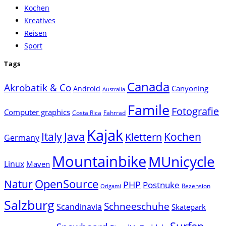
Kochen
panel.
Kreatives
Reisen
Sport
Tags
Canada
Akrobatik & Co
Canyoning
Android
Australia
Famile
Fotografie
Computer graphics
Costa Rica
Fahrrad
Kajak
Java
Italy
Klettern
Kochen
Germany
Mountainbike
MUnicycle
Linux
Maven
Natur
OpenSource
PHP
Postnuke
Rezension
Origami
Salzburg
Schneeschuhe
Scandinavia
Skatepark