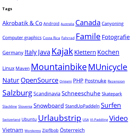
Tags
Canada
Akrobatik & Co
Canyoning
Android
Australia
Famile
Fotografie
Computer graphics
Costa Rica
Fahrrad
Kajak
Java
Italy
Klettern
Kochen
Germany
Mountainbike
MUnicycle
Linux
Maven
Natur
OpenSource
PHP
Postnuke
Rezension
Origami
Salzburg
Schneeschuhe
Scandinavia
Skatepark
Surfen
Snowboard
StandUpPaddeln
Slackline
Slovenia
Urlaubstrip
Video
Ubuntu
Switzerland
USA
VI-Paddling
Vietnam
Österreich
Zipflbob
Wordpress