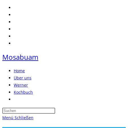
Zum
Inhalt
springen
Mosabuam
Home
Über uns
Werner
Kochbuch
Website-
Suche
Press
umschalten
Escape
Menü
Schließen
to