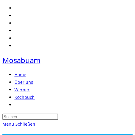
Zum
Inhalt
springen
Mosabuam
Home
Über uns
Werner
Kochbuch
Website-
Suche
Press
umschalten
Escape
Menü
Schließen
to