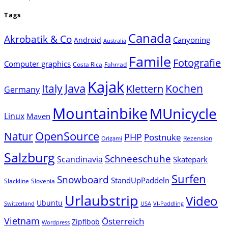
Tags
Canada
Akrobatik & Co
Canyoning
Android
Australia
Famile
Fotografie
Computer graphics
Costa Rica
Fahrrad
Kajak
Java
Italy
Klettern
Kochen
Germany
Mountainbike
MUnicycle
Linux
Maven
Natur
OpenSource
PHP
Postnuke
Rezension
Origami
Salzburg
Schneeschuhe
Scandinavia
Skatepark
Surfen
Snowboard
StandUpPaddeln
Slackline
Slovenia
Urlaubstrip
Video
Ubuntu
Switzerland
USA
VI-Paddling
Vietnam
Österreich
Zipflbob
Wordpress