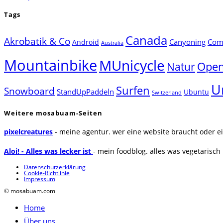
Tags
Canada
Akrobatik & Co
Canyoning
Comp
Android
Australia
Mountainbike
MUnicycle
Natur
Open
U
Surfen
Snowboard
StandUpPaddeln
Ubuntu
Switzerland
Weitere mosabuam-Seiten
pixelcreatures
- meine agentur. wer eine website braucht oder ei
Aloi! - Alles was lecker ist
- mein foodblog. alles was vegetarisch u
Datenschutzerklärung
Cookie-Richtlinie
Impressum
© mosabuam.com
Home
Über uns