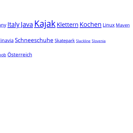
Kajak
Java
Italy
Klettern
Kochen
Linux
any
Maven
Schneeschuhe
inavia
Skatepark
Slackline
Slovenia
Österreich
lbob