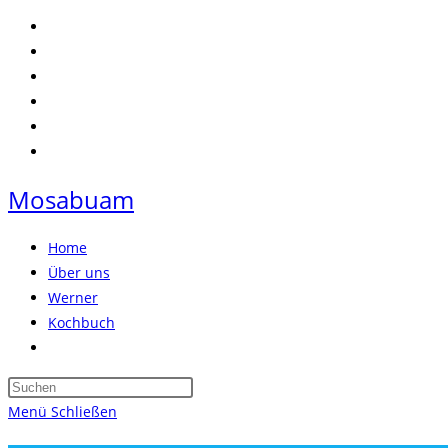
Zum
Inhalt
springen
Mosabuam
Home
Über uns
Werner
Kochbuch
Website-
Suche
Press
umschalten
Escape
Menü
Schließen
to