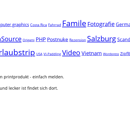
Famile
Fotografie
Germ
uter graphics
Costa Rica
Fahrrad
Salzburg
Source
PHP
Postnuke
Scand
Rezension
Origami
rlaubstrip
Video
Vietnam
Zipf
USA
VI-Paddling
Wordpress
n printprodukt - einfach melden.
nd lecker ist findet sich dort.