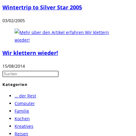
Wintertrip to Silver Star 2005
03/02/2005
Wir klettern wieder!
15/08/2014
Press
Escape
Kategorien
to
… der Rest
close
Computer
the
Familie
search
Kochen
panel.
Kreatives
Reisen