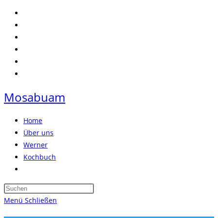
Zum
Inhalt
springen
Mosabuam
Home
Über uns
Werner
Kochbuch
Website-
Suche
Press
umschalten
Escape
Menü
Schließen
to