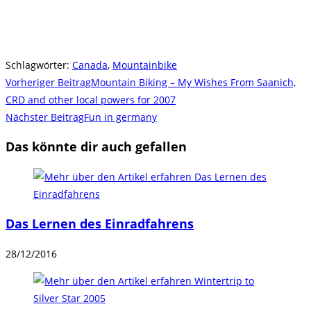
Schlagwörter
:
Canada
,
Mountainbike
Weitere
Vorheriger Beitrag
Mountain Biking – My Wishes From Saanich,
Artikel
CRD and other local powers for 2007
Nächster Beitrag
Fun in germany
ansehen
Das könnte dir auch gefallen
Das Lernen des Einradfahrens
28/12/2016