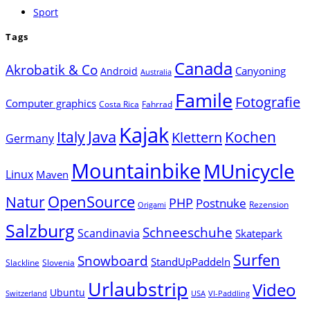
Sport
Tags
Canada
Akrobatik & Co
Canyoning
Android
Australia
Famile
Fotografie
Computer graphics
Costa Rica
Fahrrad
Kajak
Java
Italy
Klettern
Kochen
Germany
Mountainbike
MUnicycle
Linux
Maven
Natur
OpenSource
PHP
Postnuke
Rezension
Origami
Salzburg
Schneeschuhe
Scandinavia
Skatepark
Surfen
Snowboard
StandUpPaddeln
Slackline
Slovenia
Urlaubstrip
Video
Ubuntu
Switzerland
USA
VI-Paddling