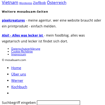
Vietnam
Österreich
Zipflbob
Wordpress
Weitere mosabuam-Seiten
pixelcreatures
- meine agentur. wer eine website braucht oder
ein printprodukt - einfach melden.
Aloi! - Alles was lecker ist
- mein foodblog. alles was
vegetarisch und lecker ist findet sich dort.
Datenschutzerklärung
Cookie-Richtlinie
Impressum
© mosabuam.com
Home
Über uns
Werner
Kochbuch
Website-
Suche
Diese
Suchbegriff eingeben