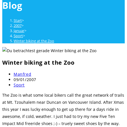
Blog
close
the
search
Start
>
panel.
2007
>
Januar
>
Sport
>
Winter biking at the Zoo
Winter biking at the Zoo
Beitrags-
Manfred
Autor:
Beitrag
09/01/2007
veröffentlicht:
Beitrags-
Sport
Kategorie:
The Zoo is what some local bikers call the great network of trails
at Mt. Tzouhalem near Duncan on Vancouver Island. After Xmas
this year I was lucky enough to get up there for a days ride in
awesome, if cold, weather. I just had to try my new Five Ten
Impact Mid freeride shoes ;-) – truely sweet shoes by the way.