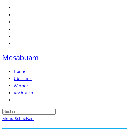
Zum
Inhalt
springen
Mosabuam
Home
Über uns
Werner
Kochbuch
Website-
Suche
Press
umschalten
Escape
Menü
Schließen
to