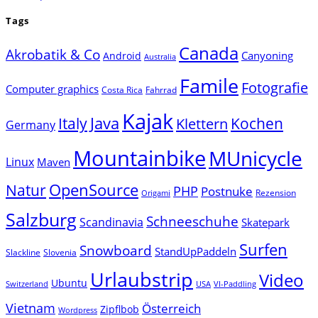
Tags
Canada
Akrobatik & Co
Canyoning
Android
Australia
Famile
Fotografie
Computer graphics
Costa Rica
Fahrrad
Kajak
Java
Italy
Klettern
Kochen
Germany
Mountainbike
MUnicycle
Linux
Maven
Natur
OpenSource
PHP
Postnuke
Rezension
Origami
Salzburg
Schneeschuhe
Scandinavia
Skatepark
Surfen
Snowboard
StandUpPaddeln
Slackline
Slovenia
Urlaubstrip
Video
Ubuntu
Switzerland
USA
VI-Paddling
Vietnam
Österreich
Zipflbob
Wordpress