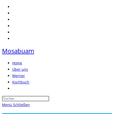
Zum
Inhalt
springen
Mosabuam
Home
Über uns
Werner
Kochbuch
Website-
Suche
Press
umschalten
Escape
Menü
Schließen
to