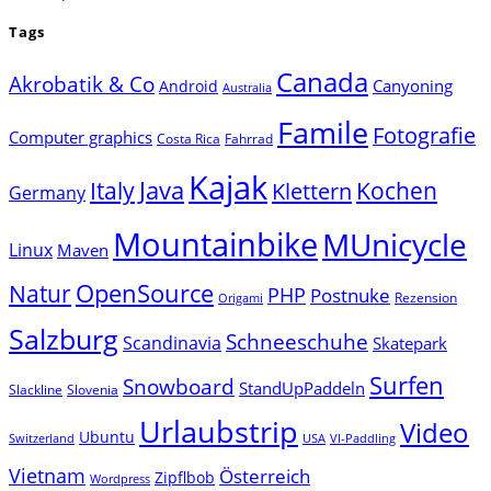
Tags
Canada
Akrobatik & Co
Canyoning
Android
Australia
Famile
Fotografie
Computer graphics
Costa Rica
Fahrrad
Kajak
Java
Italy
Klettern
Kochen
Germany
Mountainbike
MUnicycle
Linux
Maven
Natur
OpenSource
PHP
Postnuke
Rezension
Origami
Salzburg
Schneeschuhe
Scandinavia
Skatepark
Surfen
Snowboard
StandUpPaddeln
Slackline
Slovenia
Urlaubstrip
Video
Ubuntu
Switzerland
USA
VI-Paddling
Vietnam
Österreich
Zipflbob
Wordpress