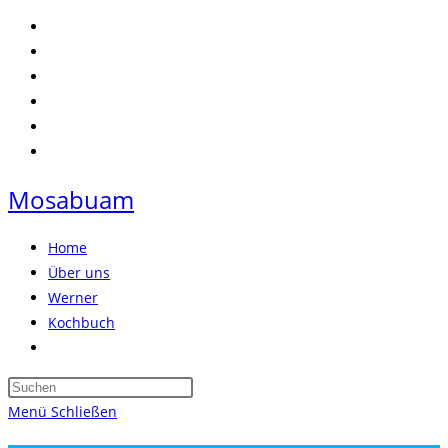
Zum
Inhalt
springen
Mosabuam
Home
Über uns
Werner
Kochbuch
Website-
Suche
Press
umschalten
Escape
Menü
Schließen
to