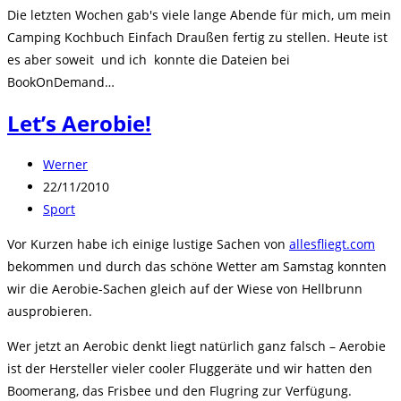
Kategorie:
Die letzten Wochen gab's viele lange Abende für mich, um mein
Camping Kochbuch Einfach Draußen fertig zu stellen. Heute ist
es aber soweit und ich konnte die Dateien bei
BookOnDemand…
Let’s Aerobie!
Beitrags-
Werner
Autor:
Beitrag
22/11/2010
veröffentlicht:
Beitrags-
Sport
Kategorie:
Vor Kurzen habe ich einige lustige Sachen von
allesfliegt.com
bekommen und durch das schöne Wetter am Samstag konnten
wir die Aerobie-Sachen gleich auf der Wiese von Hellbrunn
ausprobieren.
Wer jetzt an Aerobic denkt liegt natürlich ganz falsch – Aerobie
ist der Hersteller vieler cooler Fluggeräte und wir hatten den
Boomerang, das Frisbee und den Flugring zur Verfügung.