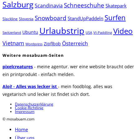
Salzburg
Schneeschuhe
Scandinavia
Skatepark
Surfen
Snowboard
StandUpPaddeln
Slackline
Slovenia
Urlaubstrip
Video
Ubuntu
Switzerland
USA
VI-Paddling
Vietnam
Österreich
Zipflbob
Wordpress
Weitere mosabuam-Seiten
pixelcreatures
- meine agentur. wer eine website braucht oder
ein printprodukt - einfach melden.
Aloi! - Alles was lecker ist
- mein foodblog. alles was
vegetarisch und lecker ist findet sich dort.
Datenschutzerklärung
Cookie-Richtlinie
Impressum
© mosabuam.com
Home
Über uns