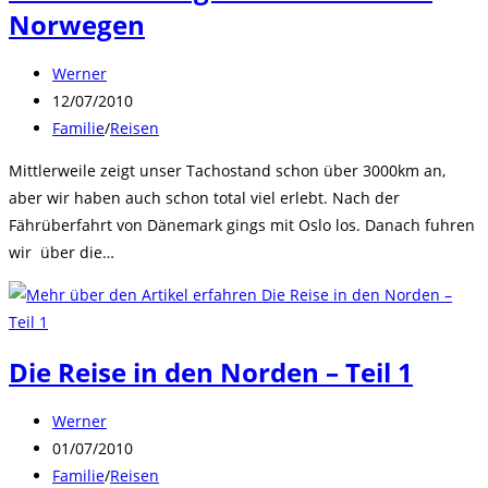
Norwegen
Beitrags-
Werner
Autor:
Beitrag
12/07/2010
veröffentlicht:
Beitrags-
Familie
/
Reisen
Kategorie:
Mittlerweile zeigt unser Tachostand schon über 3000km an,
aber wir haben auch schon total viel erlebt. Nach der
Fährüberfahrt von Dänemark gings mit Oslo los. Danach fuhren
wir über die…
Die Reise in den Norden – Teil 1
Beitrags-
Werner
Autor:
Beitrag
01/07/2010
veröffentlicht:
Beitrags-
Familie
/
Reisen