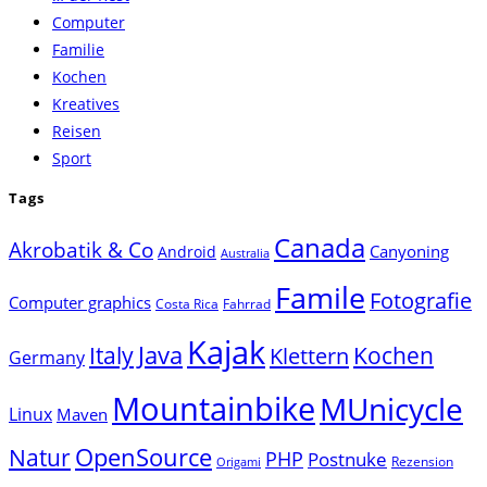
Computer
the
Familie
search
Kochen
panel.
Kreatives
Reisen
Sport
Tags
Canada
Akrobatik & Co
Canyoning
Android
Australia
Famile
Fotografie
Computer graphics
Costa Rica
Fahrrad
Kajak
Java
Italy
Klettern
Kochen
Germany
Mountainbike
MUnicycle
Linux
Maven
Natur
OpenSource
PHP
Postnuke
Rezension
Origami