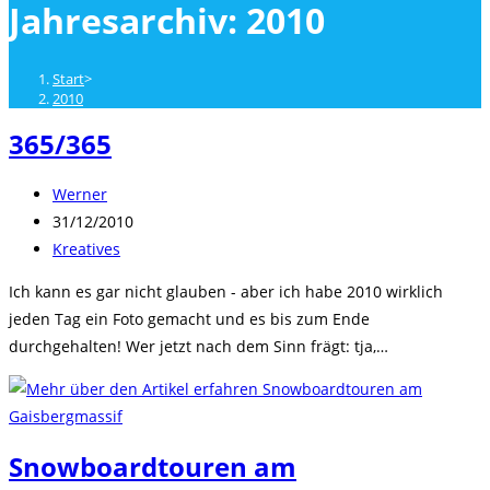
Jahresarchiv: 2010
close
the
search
Start
>
panel.
2010
365/365
Beitrags-
Werner
Autor:
Beitrag
31/12/2010
veröffentlicht:
Beitrags-
Kreatives
Kategorie:
Ich kann es gar nicht glauben - aber ich habe 2010 wirklich
jeden Tag ein Foto gemacht und es bis zum Ende
durchgehalten! Wer jetzt nach dem Sinn frägt: tja,…
Snowboardtouren am