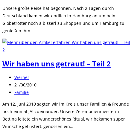
Kategorie:
Unsere große Reise hat begonnen. Nach 2 Tagen durch
Deutschland kamen wir endlich in Hamburg an um beim
Globetrotter noch a bisserl zu Shoppen und um Hamburg zu
genießen. Am…
Wir haben uns getraut! – Teil 2
Beitrags-
Werner
Autor:
Beitrag
21/06/2010
veröffentlicht:
Beitrags-
Familie
Kategorie:
Am 12. Juni 2010 sagten wir im Kreis unser Familien & Freunde
noch einmal JA! zueinander. Unsere Zeremonienmeisterin
Bettina leitete ein wunderschönes Ritual, wir bekamen super
Wünsche geflüstert, genossen ein…