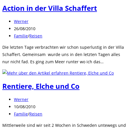
Action in der Villa Schaffert
Beitrags-
Werner
Autor:
Beitrag
26/08/2010
veröffentlicht:
Beitrags-
Familie
/
Reisen
Kategorie:
Die letzten Tage verbrachten wir schon superlustig in der Villa
Schaffert. Gemeinsam wurde uns in den letzten Tagen alles
nur nicht fad. Es ging zum Meer runter wo ich das…
Rentiere, Elche und Co
Beitrags-
Werner
Autor:
Beitrag
10/08/2010
veröffentlicht:
Beitrags-
Familie
/
Reisen
Kategorie:
Mittlerweile sind wir seit 2 Wochen in Schweden untewegs und