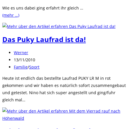
Wie es uns dabei ging erfahrt ihr gleich …
(mehr …)
Das Puky Laufrad ist da!
Beitrags-
Werner
Autor:
Beitrag
13/11/2010
veröffentlicht:
Beitrags-
Familie
/
Sport
Kategorie:
Heute ist endlich das bestellte Laufrad PUKY LR M in rot
gekommen und wir haben es natürlich sofort zusammengebaut
und getestet. Nino hat sich super angestellt und ging/fuhr
gleich mal…