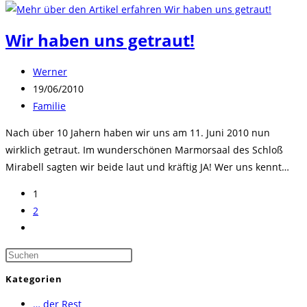
Wir haben uns getraut!
Beitrags-
Werner
Autor:
Beitrag
19/06/2010
veröffentlicht:
Beitrags-
Familie
Kategorie:
Nach über 10 Jahern haben wir uns am 11. Juni 2010 nun
wirklich getraut. Im wunderschönen Marmorsaal des Schloß
Mirabell sagten wir beide laut und kräftig JA! Wer uns kennt…
1
2
Zur
nächsten
Press
Seite
Escape
Kategorien
to
… der Rest
close