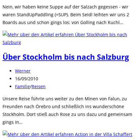
Kategorie:
Nein, wir haben keine Suppe auf der Salzach gegessen - wir
waren StandUpPaddling (=SUP). Beim Seidl leihten wir uns 2
Boards aus und schon gings los: von Golling nach Kuchl…
Über Stockholm bis nach Salzburg
Beitrags-
Werner
Autor:
Beitrag
16/09/2010
veröffentlicht:
Beitrags-
Familie
/
Reisen
Kategorie:
Unsere Reise führte uns weiter zu den Minen von Falun, zu
Freunden nach Örebro und schließlich ins wunderschöne
Stockholm. Dort stieß auch Rose zu uns dazu und gemeinsam
gings in…