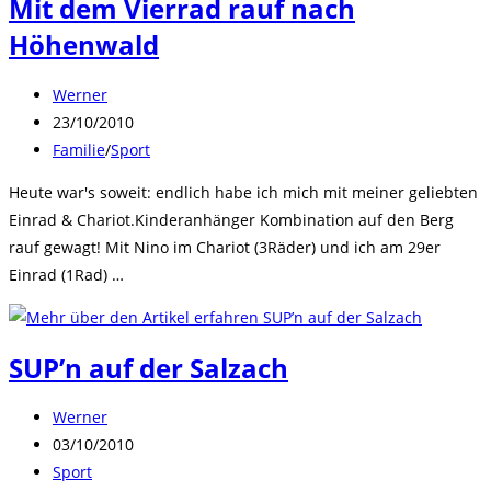
Mit dem Vierrad rauf nach
Höhenwald
Beitrags-
Werner
Autor:
Beitrag
23/10/2010
veröffentlicht:
Beitrags-
Familie
/
Sport
Kategorie:
Heute war's soweit: endlich habe ich mich mit meiner geliebten
Einrad & Chariot.Kinderanhänger Kombination auf den Berg
rauf gewagt! Mit Nino im Chariot (3Räder) und ich am 29er
Einrad (1Rad) …
SUP’n auf der Salzach
Beitrags-
Werner
Autor:
Beitrag
03/10/2010
veröffentlicht:
Beitrags-
Sport