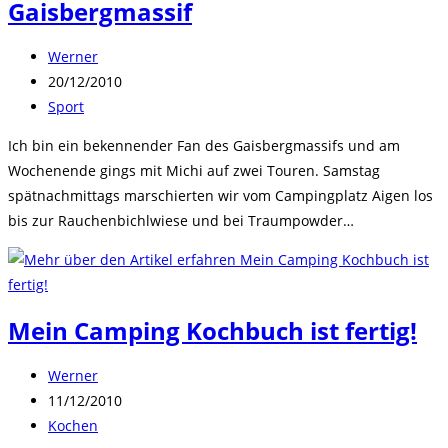
Gaisbergmassif
Beitrags-
Werner
Autor:
Beitrag
20/12/2010
veröffentlicht:
Beitrags-
Sport
Kategorie:
Ich bin ein bekennender Fan des Gaisbergmassifs und am
Wochenende gings mit Michi auf zwei Touren. Samstag
spätnachmittags marschierten wir vom Campingplatz Aigen los
bis zur Rauchenbichlwiese und bei Traumpowder…
Mein Camping Kochbuch ist fertig!
Beitrags-
Werner
Autor:
Beitrag
11/12/2010
veröffentlicht:
Beitrags-
Kochen