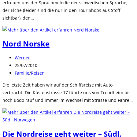
erfreuen uns der Sprachmelodie der schwedischen Sprache,
der Elche (leider sind die nur in den TouriShops aus Stoff
sichtbar), den…
Nord Norske
Beitrags-
Werner
Autor:
Beitrag
25/07/2010
veröffentlicht:
Beitrags-
Familie
/
Reisen
Kategorie:
Die letzte Zeit haben wir auf der Schiffsreise mit Auto
verbracht. Die Küstenstrasse 17 führte uns von Trondheim bis
noch Bodo rauf und immer im Wechsel mit Strasse und Fähre…
Die Nordreise geht weiter – Südl.