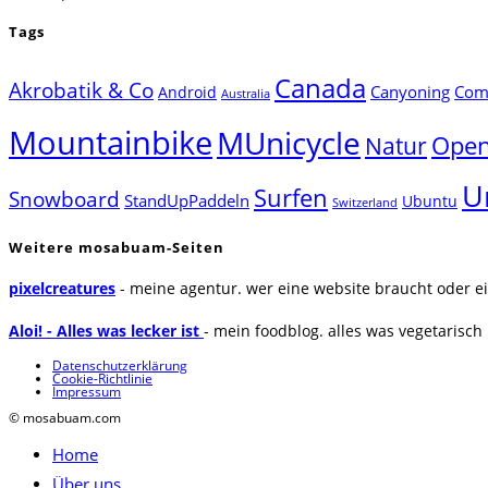
Tags
Canada
Akrobatik & Co
Canyoning
Comp
Android
Australia
Mountainbike
MUnicycle
Natur
Open
U
Surfen
Snowboard
StandUpPaddeln
Ubuntu
Switzerland
Weitere mosabuam-Seiten
pixelcreatures
- meine agentur. wer eine website braucht oder ei
Aloi! - Alles was lecker ist
- mein foodblog. alles was vegetarisch u
Datenschutzerklärung
Cookie-Richtlinie
Impressum
© mosabuam.com
Home
Über uns