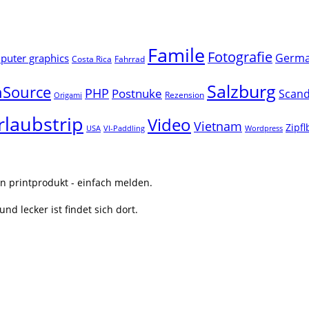
Famile
Fotografie
Germ
uter graphics
Costa Rica
Fahrrad
Salzburg
Source
PHP
Postnuke
Scand
Rezension
Origami
rlaubstrip
Video
Vietnam
Zipf
USA
VI-Paddling
Wordpress
n printprodukt - einfach melden.
nd lecker ist findet sich dort.