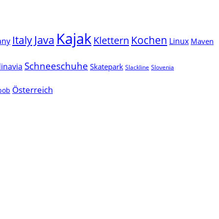
Kajak
Java
Italy
Klettern
Kochen
Linux
any
Maven
Schneeschuhe
inavia
Skatepark
Slackline
Slovenia
Österreich
lbob