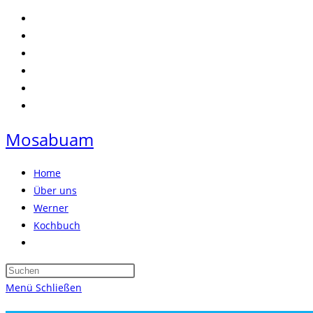
Zum
Inhalt
springen
Mosabuam
Home
Über uns
Werner
Kochbuch
Website-
Suche
Press
umschalten
Escape
Menü
Schließen
to