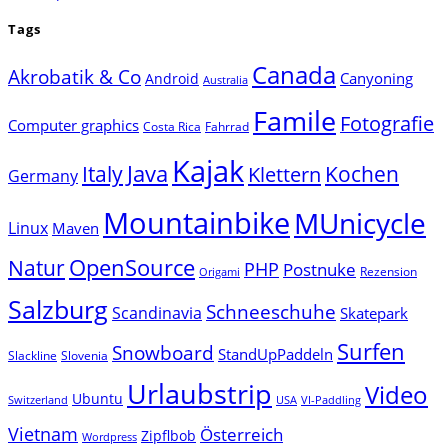
Tags
Canada
Akrobatik & Co
Canyoning
Android
Australia
Famile
Fotografie
Computer graphics
Costa Rica
Fahrrad
Kajak
Java
Italy
Klettern
Kochen
Germany
Mountainbike
MUnicycle
Linux
Maven
Natur
OpenSource
PHP
Postnuke
Rezension
Origami
Salzburg
Schneeschuhe
Scandinavia
Skatepark
Surfen
Snowboard
StandUpPaddeln
Slackline
Slovenia
Urlaubstrip
Video
Ubuntu
Switzerland
USA
VI-Paddling
Vietnam
Österreich
Zipflbob
Wordpress