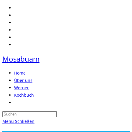
Zum
Inhalt
springen
Mosabuam
Home
Über uns
Werner
Kochbuch
Website-
Suche
Press
umschalten
Escape
Menü
Schließen
to