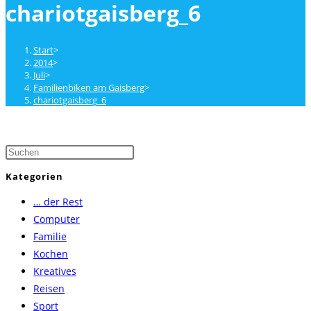
chariotgaisberg_6
close
the
search
Start
>
panel.
2014
>
Juli
>
Familienbiken am Gaisberg
>
chariotgaisberg_6
Press
Escape
Kategorien
to
… der Rest
close
Computer
the
Familie
search
Kochen
panel.
Kreatives
Reisen
Sport