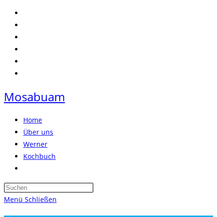
Zum
Inhalt
springen
Mosabuam
Home
Über uns
Werner
Kochbuch
Website-
Suche
Press
umschalten
Escape
Menü
Schließen
to