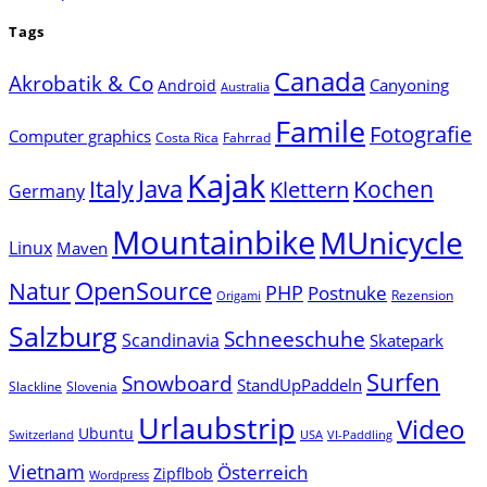
Tags
Canada
Akrobatik & Co
Canyoning
Android
Australia
Famile
Fotografie
Computer graphics
Costa Rica
Fahrrad
Kajak
Java
Italy
Klettern
Kochen
Germany
Mountainbike
MUnicycle
Linux
Maven
Natur
OpenSource
PHP
Postnuke
Rezension
Origami
Salzburg
Schneeschuhe
Scandinavia
Skatepark
Surfen
Snowboard
StandUpPaddeln
Slackline
Slovenia
Urlaubstrip
Video
Ubuntu
Switzerland
USA
VI-Paddling
Vietnam
Österreich
Zipflbob
Wordpress