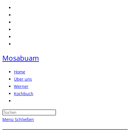
Zum
Inhalt
springen
Mosabuam
Home
Über uns
Werner
Kochbuch
Website-
Suche
Press
umschalten
Escape
Menü
Schließen
to