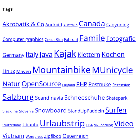
Tags
Canada
Akrobatik & Co
Canyoning
Android
Australia
Famile
Fotografie
Computer graphics
Costa Rica
Fahrrad
Kajak
Java
Italy
Klettern
Kochen
Germany
Mountainbike
MUnicycle
Linux
Maven
Natur
OpenSource
PHP
Postnuke
Rezension
Origami
Salzburg
Schneeschuhe
Scandinavia
Skatepark
Surfen
Snowboard
StandUpPaddeln
Slackline
Slovenia
Urlaubstrip
Video
Ubuntu
Switzerland
USA
VI-Paddling
Vietnam
Österreich
Zipflbob
Wordpress