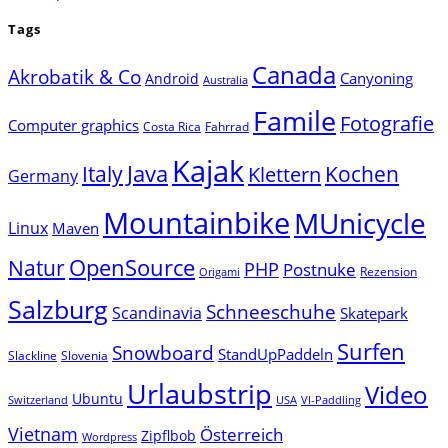
Tags
Canada
Akrobatik & Co
Canyoning
Android
Australia
Famile
Fotografie
Computer graphics
Costa Rica
Fahrrad
Kajak
Java
Italy
Klettern
Kochen
Germany
Mountainbike
MUnicycle
Linux
Maven
Natur
OpenSource
PHP
Postnuke
Rezension
Origami
Salzburg
Schneeschuhe
Scandinavia
Skatepark
Surfen
Snowboard
StandUpPaddeln
Slackline
Slovenia
Urlaubstrip
Video
Ubuntu
Switzerland
USA
VI-Paddling
Vietnam
Österreich
Zipflbob
Wordpress