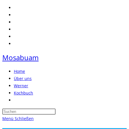
Zum
Inhalt
springen
Mosabuam
Home
Über uns
Werner
Kochbuch
Website-
Suche
Press
umschalten
Escape
Menü
Schließen
to