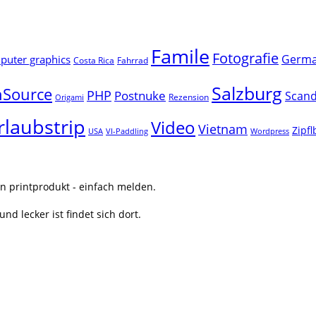
Famile
Fotografie
Germ
uter graphics
Costa Rica
Fahrrad
Salzburg
Source
PHP
Postnuke
Scand
Rezension
Origami
rlaubstrip
Video
Vietnam
Zipf
USA
VI-Paddling
Wordpress
n printprodukt - einfach melden.
nd lecker ist findet sich dort.