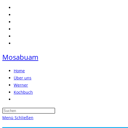
Zum
Inhalt
springen
Mosabuam
Home
Über uns
Werner
Kochbuch
Website-
Suche
Press
umschalten
Escape
Menü
Schließen
to