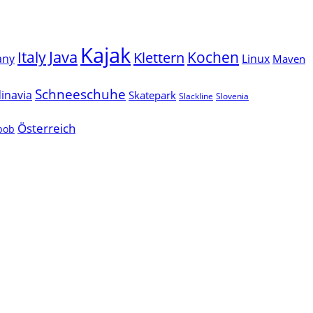
Kajak
Java
Italy
Klettern
Kochen
Linux
any
Maven
Schneeschuhe
inavia
Skatepark
Slackline
Slovenia
Österreich
lbob