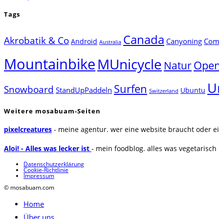
Tags
Canada
Akrobatik & Co
Canyoning
Comp
Android
Australia
Mountainbike
MUnicycle
Natur
Open
U
Surfen
Snowboard
StandUpPaddeln
Ubuntu
Switzerland
Weitere mosabuam-Seiten
pixelcreatures
- meine agentur. wer eine website braucht oder ei
Aloi! - Alles was lecker ist
- mein foodblog. alles was vegetarisch u
Datenschutzerklärung
Cookie-Richtlinie
Impressum
© mosabuam.com
Home
Über uns