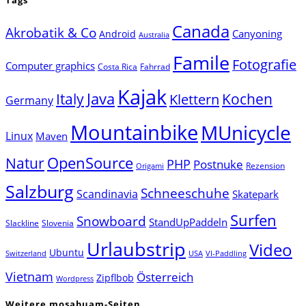
Tags
Canada
Akrobatik & Co
Canyoning
Android
Australia
Famile
Fotografie
Computer graphics
Costa Rica
Fahrrad
Kajak
Java
Italy
Klettern
Kochen
Germany
Mountainbike
MUnicycle
Linux
Maven
Natur
OpenSource
PHP
Postnuke
Rezension
Origami
Salzburg
Schneeschuhe
Scandinavia
Skatepark
Surfen
Snowboard
StandUpPaddeln
Slackline
Slovenia
Urlaubstrip
Video
Ubuntu
Switzerland
USA
VI-Paddling
Vietnam
Österreich
Zipflbob
Wordpress
Weitere mosabuam-Seiten