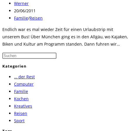
Beitrags-
Werner
Autor:
Beitrag
20/06/2011
veröffentlicht:
Beitrags-
Familie
/
Reisen
Kategorie:
Endlich war es mal wieder Zeit für einen Urlaubstrip mit
unserem Bus! Über München ging es in den Allgäu, wo Kajaken,
Biken und Kultur am Programm standen. Dann fuhren wir…
Press
Escape
Kategorien
to
… der Rest
close
Computer
the
Familie
search
Kochen
panel.
Kreatives
Reisen
Sport