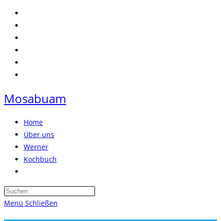
Zum
Inhalt
springen
Mosabuam
Home
Über uns
Werner
Kochbuch
Website-
Suche
Press
umschalten
Escape
Menü
Schließen
to