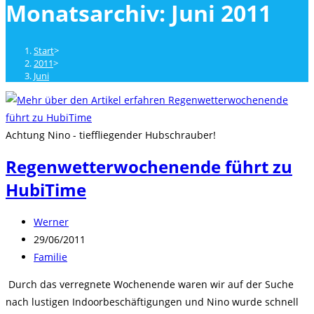
Monatsarchiv: Juni 2011
close
the
search
Start
>
panel.
2011
>
Juni
Achtung Nino - tieffliegender Hubschrauber!
Regenwetterwochenende führt zu
HubiTime
Beitrags-
Werner
Autor:
Beitrag
29/06/2011
veröffentlicht:
Beitrags-
Familie
Kategorie:
Durch das verregnete Wochenende waren wir auf der Suche
nach lustigen Indoorbeschäftigungen und Nino wurde schnell