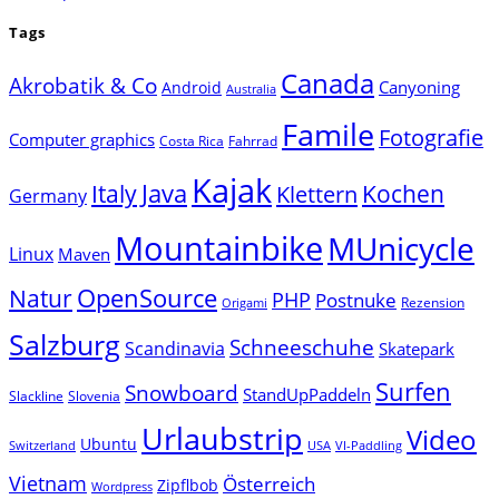
Tags
Canada
Akrobatik & Co
Canyoning
Android
Australia
Famile
Fotografie
Computer graphics
Costa Rica
Fahrrad
Kajak
Java
Italy
Klettern
Kochen
Germany
Mountainbike
MUnicycle
Linux
Maven
Natur
OpenSource
PHP
Postnuke
Rezension
Origami
Salzburg
Schneeschuhe
Scandinavia
Skatepark
Surfen
Snowboard
StandUpPaddeln
Slackline
Slovenia
Urlaubstrip
Video
Ubuntu
Switzerland
USA
VI-Paddling
Vietnam
Österreich
Zipflbob
Wordpress