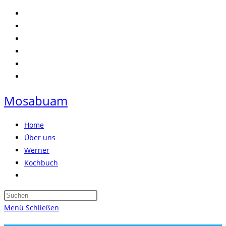
Zum
Inhalt
springen
Mosabuam
Home
Über uns
Werner
Kochbuch
Website-
Suche
Press
umschalten
Escape
Menü
Schließen
to