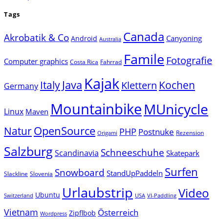
Tags
Canada
Akrobatik & Co
Canyoning
Android
Australia
Famile
Fotografie
Computer graphics
Costa Rica
Fahrrad
Kajak
Java
Italy
Klettern
Kochen
Germany
Mountainbike
MUnicycle
Linux
Maven
Natur
OpenSource
PHP
Postnuke
Rezension
Origami
Salzburg
Schneeschuhe
Scandinavia
Skatepark
Surfen
Snowboard
StandUpPaddeln
Slackline
Slovenia
Urlaubstrip
Video
Ubuntu
Switzerland
USA
VI-Paddling
Vietnam
Österreich
Zipflbob
Wordpress