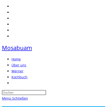
Zum
Inhalt
springen
Mosabuam
Home
Über uns
Werner
Kochbuch
Website-
Suche
Press
umschalten
Escape
Menü
Schließen
to