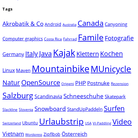
Tags
Canada
Akrobatik & Co
Canyoning
Android
Australia
Famile
Fotografie
Computer graphics
Costa Rica
Fahrrad
Kajak
Java
Italy
Klettern
Kochen
Germany
Mountainbike
MUnicycle
Linux
Maven
Natur
OpenSource
PHP
Postnuke
Rezension
Origami
Salzburg
Schneeschuhe
Scandinavia
Skatepark
Surfen
Snowboard
StandUpPaddeln
Slackline
Slovenia
Urlaubstrip
Video
Ubuntu
Switzerland
USA
VI-Paddling
Vietnam
Österreich
Zipflbob
Wordpress