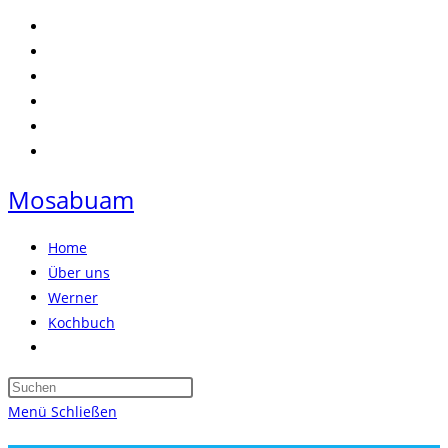
Zum
Inhalt
springen
Mosabuam
Home
Über uns
Werner
Kochbuch
Website-
Suche
Press
umschalten
Escape
Menü
Schließen
to