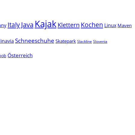
Kajak
Java
Italy
Klettern
Kochen
Linux
any
Maven
Schneeschuhe
inavia
Skatepark
Slackline
Slovenia
Österreich
lbob