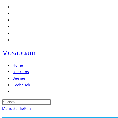
Zum
Inhalt
springen
Mosabuam
Home
Über uns
Werner
Kochbuch
Website-
Suche
Press
umschalten
Escape
Menü
Schließen
to