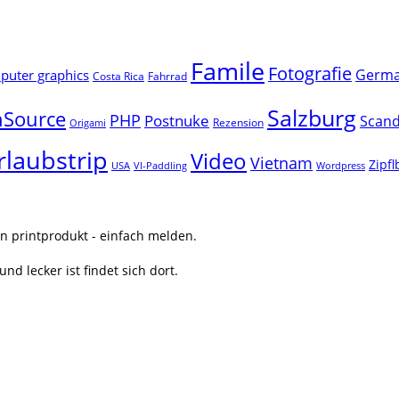
Famile
Fotografie
Germ
uter graphics
Costa Rica
Fahrrad
Salzburg
Source
PHP
Postnuke
Scand
Rezension
Origami
rlaubstrip
Video
Vietnam
Zipf
USA
VI-Paddling
Wordpress
n printprodukt - einfach melden.
nd lecker ist findet sich dort.