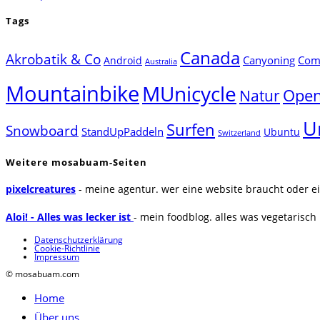
Tags
Canada
Akrobatik & Co
Canyoning
Comp
Android
Australia
Mountainbike
MUnicycle
Natur
Open
U
Surfen
Snowboard
StandUpPaddeln
Ubuntu
Switzerland
Weitere mosabuam-Seiten
pixelcreatures
- meine agentur. wer eine website braucht oder ei
Aloi! - Alles was lecker ist
- mein foodblog. alles was vegetarisch u
Datenschutzerklärung
Cookie-Richtlinie
Impressum
© mosabuam.com
Home
Über uns