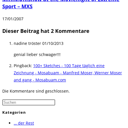
Sport – MXS
17/01/2007
Dieser Beitrag hat 2 Kommentare
nadine tröster
01/10/2013
genial lieber schwager!!!
Pingback:
100+ Sketches - 100 Tage täglich eine
Zeichnung - Mosabuam - Manfred Moser, Werner Moser
and gang - Mosabuam.com
Die Kommentare sind geschlossen.
Press
Escape
Kategorien
to
… der Rest
close