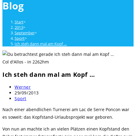
Blog
close
the
search
Start
>
panel.
2013
>
September
>
Sport
>
Ich steh dann mal am Kopf …
Col d'Allos - in 2262hm
Ich steh dann mal am Kopf …
Beitrags-
Werner
Autor:
Beitrag
29/09/2013
veröffentlicht:
Beitrags-
Sport
Kategorie:
Nach einer abendlichen Turnerei am Lac de Serre Poncon war
es soweit: das Kopfstand-Urlaubsprojekt war geboren.
Von nun an machte ich an vielen Plätzen einen Kopfstand den