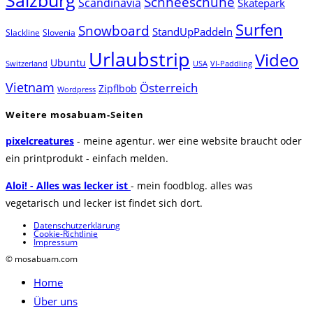
Salzburg
Schneeschuhe
Scandinavia
Skatepark
Surfen
Snowboard
StandUpPaddeln
Slackline
Slovenia
Urlaubstrip
Video
Ubuntu
Switzerland
USA
VI-Paddling
Vietnam
Österreich
Zipflbob
Wordpress
Weitere mosabuam-Seiten
pixelcreatures
- meine agentur. wer eine website braucht oder
ein printprodukt - einfach melden.
Aloi! - Alles was lecker ist
- mein foodblog. alles was
vegetarisch und lecker ist findet sich dort.
Datenschutzerklärung
Cookie-Richtlinie
Impressum
© mosabuam.com
Home
Über uns