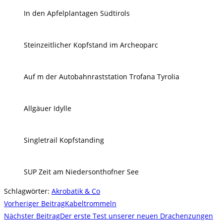
In den Apfelplantagen Südtirols
Steinzeitlicher Kopfstand im Archeoparc
Auf m der Autobahnraststation Trofana Tyrolia
Allgäuer Idylle
Singletrail Kopfstanding
SUP Zeit am Niedersonthofner See
Schlagwörter
:
Akrobatik & Co
Weitere
Vorheriger Beitrag
Kabeltrommeln
Artikel
Nächster Beitrag
Der erste Test unserer neuen Drachenzungen