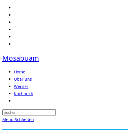
Zum
Inhalt
springen
Mosabuam
Home
Über uns
Werner
Kochbuch
Website-
Suche
Press
umschalten
Escape
Menü
Schließen
to