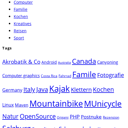
Computer
the
Familie
search
Kochen
panel.
Kreatives
Reisen
Sport
Tags
Canada
Akrobatik & Co
Canyoning
Android
Australia
Famile
Fotografie
Computer graphics
Costa Rica
Fahrrad
Kajak
Java
Italy
Klettern
Kochen
Germany
Mountainbike
MUnicycle
Linux
Maven
Natur
OpenSource
PHP
Postnuke
Rezension
Origami