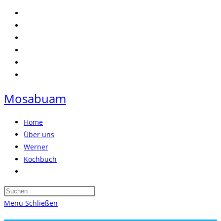
Zum
Inhalt
springen
Mosabuam
Home
Über uns
Werner
Kochbuch
Website-
Suche
Press
umschalten
Escape
Menü
Schließen
to