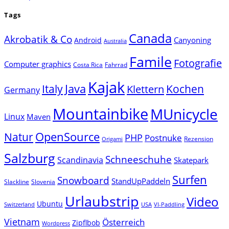
Tags
Canada
Akrobatik & Co
Canyoning
Android
Australia
Famile
Fotografie
Computer graphics
Costa Rica
Fahrrad
Kajak
Java
Italy
Klettern
Kochen
Germany
Mountainbike
MUnicycle
Linux
Maven
Natur
OpenSource
PHP
Postnuke
Rezension
Origami
Salzburg
Schneeschuhe
Scandinavia
Skatepark
Surfen
Snowboard
StandUpPaddeln
Slackline
Slovenia
Urlaubstrip
Video
Ubuntu
Switzerland
USA
VI-Paddling
Vietnam
Österreich
Zipflbob
Wordpress