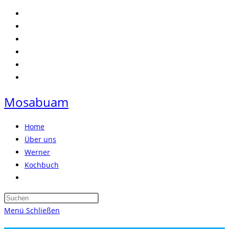
Zum
Inhalt
springen
Mosabuam
Home
Über uns
Werner
Kochbuch
Website-
Suche
Press
umschalten
Escape
Menü
Schließen
to