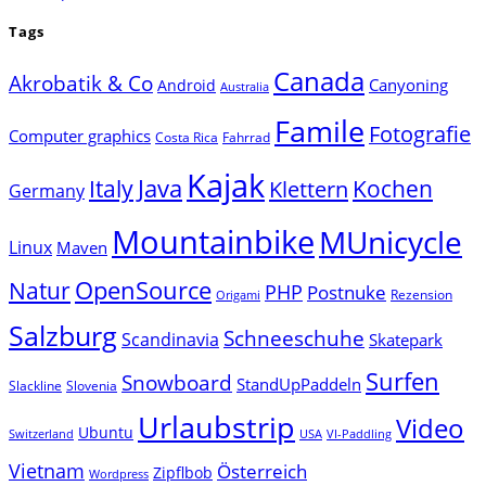
Tags
Canada
Akrobatik & Co
Canyoning
Android
Australia
Famile
Fotografie
Computer graphics
Costa Rica
Fahrrad
Kajak
Java
Italy
Klettern
Kochen
Germany
Mountainbike
MUnicycle
Linux
Maven
Natur
OpenSource
PHP
Postnuke
Rezension
Origami
Salzburg
Schneeschuhe
Scandinavia
Skatepark
Surfen
Snowboard
StandUpPaddeln
Slackline
Slovenia
Urlaubstrip
Video
Ubuntu
Switzerland
USA
VI-Paddling
Vietnam
Österreich
Zipflbob
Wordpress