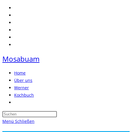
Zum
Inhalt
springen
Mosabuam
Home
Über uns
Werner
Kochbuch
Website-
Suche
Press
umschalten
Escape
Menü
Schließen
to