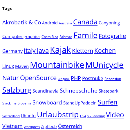
Tags
Canada
Akrobatik & Co
Canyoning
Android
Australia
Famile
Fotografie
Computer graphics
Costa Rica
Fahrrad
Kajak
Java
Italy
Klettern
Kochen
Germany
Mountainbike
MUnicycle
Linux
Maven
Natur
OpenSource
PHP
Postnuke
Rezension
Origami
Salzburg
Schneeschuhe
Scandinavia
Skatepark
Surfen
Snowboard
StandUpPaddeln
Slackline
Slovenia
Urlaubstrip
Video
Ubuntu
Switzerland
USA
VI-Paddling
Vietnam
Österreich
Zipflbob
Wordpress