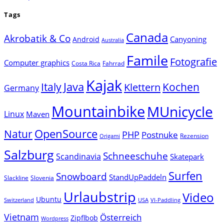
Tags
Canada
Akrobatik & Co
Canyoning
Android
Australia
Famile
Fotografie
Computer graphics
Costa Rica
Fahrrad
Kajak
Java
Italy
Klettern
Kochen
Germany
Mountainbike
MUnicycle
Linux
Maven
Natur
OpenSource
PHP
Postnuke
Rezension
Origami
Salzburg
Schneeschuhe
Scandinavia
Skatepark
Surfen
Snowboard
StandUpPaddeln
Slackline
Slovenia
Urlaubstrip
Video
Ubuntu
Switzerland
USA
VI-Paddling
Vietnam
Österreich
Zipflbob
Wordpress