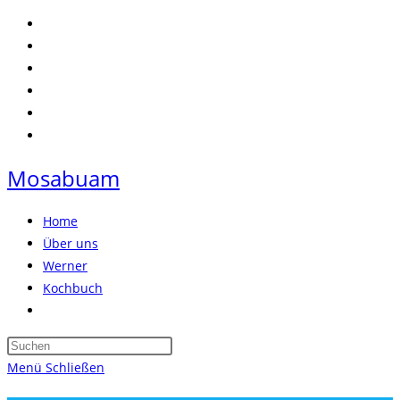
Zum
Inhalt
springen
Mosabuam
Home
Über uns
Werner
Kochbuch
Website-
Suche
Press
umschalten
Escape
Menü
Schließen
to