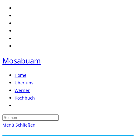
Zum
Inhalt
springen
Mosabuam
Home
Über uns
Werner
Kochbuch
Website-
Suche
Press
umschalten
Escape
Menü
Schließen
to