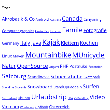
Tags
Canada
Akrobatik & Co
Canyoning
Android
Australia
Famile
Fotografie
Computer graphics
Costa Rica
Fahrrad
Kajak
Java
Italy
Klettern
Kochen
Germany
Mountainbike
MUnicycle
Linux
Maven
Natur
OpenSource
PHP
Postnuke
Rezension
Origami
Salzburg
Schneeschuhe
Scandinavia
Skatepark
Surfen
Snowboard
StandUpPaddeln
Slackline
Slovenia
Urlaubstrip
Video
Ubuntu
Switzerland
USA
VI-Paddling
Vietnam
Österreich
Zipflbob
Wordpress