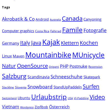
Tags
Canada
Akrobatik & Co
Canyoning
Android
Australia
Famile
Fotografie
Computer graphics
Costa Rica
Fahrrad
Kajak
Java
Italy
Klettern
Kochen
Germany
Mountainbike
MUnicycle
Linux
Maven
Natur
OpenSource
PHP
Postnuke
Rezension
Origami
Salzburg
Schneeschuhe
Scandinavia
Skatepark
Surfen
Snowboard
StandUpPaddeln
Slackline
Slovenia
Urlaubstrip
Video
Ubuntu
Switzerland
USA
VI-Paddling
Vietnam
Österreich
Zipflbob
Wordpress