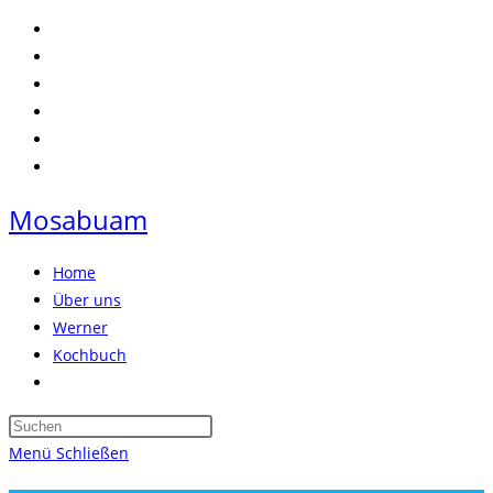
Zum
Inhalt
springen
Mosabuam
Home
Über uns
Werner
Kochbuch
Website-
Suche
Press
umschalten
Escape
Menü
Schließen
to