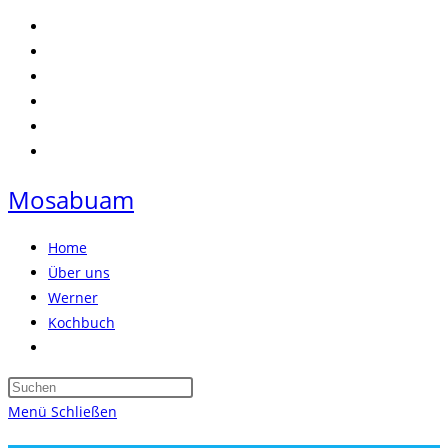
Zum
Inhalt
springen
Mosabuam
Home
Über uns
Werner
Kochbuch
Website-
Suche
Press
umschalten
Escape
Menü
Schließen
to