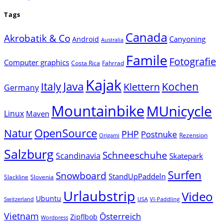
Tags
Canada
Akrobatik & Co
Canyoning
Android
Australia
Famile
Fotografie
Computer graphics
Costa Rica
Fahrrad
Kajak
Java
Italy
Klettern
Kochen
Germany
Mountainbike
MUnicycle
Linux
Maven
Natur
OpenSource
PHP
Postnuke
Rezension
Origami
Salzburg
Schneeschuhe
Scandinavia
Skatepark
Surfen
Snowboard
StandUpPaddeln
Slackline
Slovenia
Urlaubstrip
Video
Ubuntu
Switzerland
USA
VI-Paddling
Vietnam
Österreich
Zipflbob
Wordpress