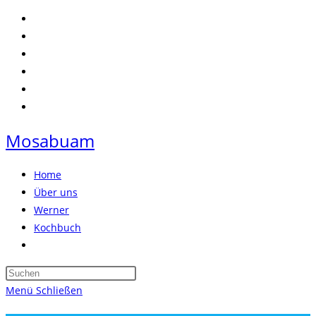
Zum
Inhalt
springen
Mosabuam
Home
Über uns
Werner
Kochbuch
Website-
Suche
Press
umschalten
Escape
Menü
Schließen
to