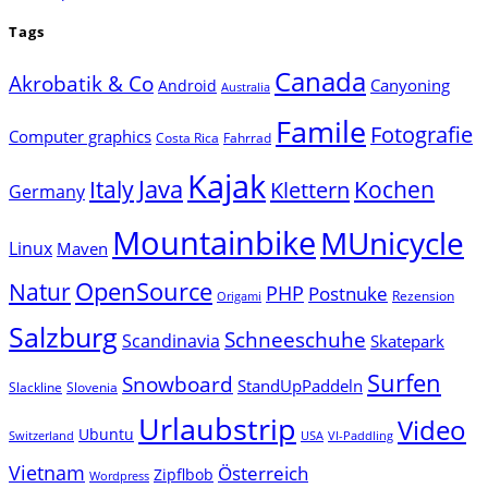
Tags
Canada
Akrobatik & Co
Canyoning
Android
Australia
Famile
Fotografie
Computer graphics
Costa Rica
Fahrrad
Kajak
Java
Italy
Klettern
Kochen
Germany
Mountainbike
MUnicycle
Linux
Maven
Natur
OpenSource
PHP
Postnuke
Rezension
Origami
Salzburg
Schneeschuhe
Scandinavia
Skatepark
Surfen
Snowboard
StandUpPaddeln
Slackline
Slovenia
Urlaubstrip
Video
Ubuntu
Switzerland
USA
VI-Paddling
Vietnam
Österreich
Zipflbob
Wordpress