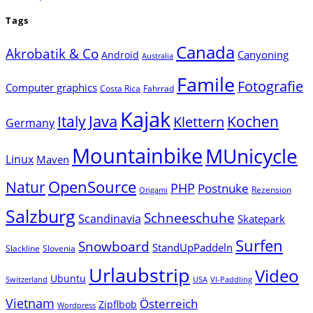
Tags
Canada
Akrobatik & Co
Canyoning
Android
Australia
Famile
Fotografie
Computer graphics
Costa Rica
Fahrrad
Kajak
Java
Italy
Klettern
Kochen
Germany
Mountainbike
MUnicycle
Linux
Maven
Natur
OpenSource
PHP
Postnuke
Rezension
Origami
Salzburg
Schneeschuhe
Scandinavia
Skatepark
Surfen
Snowboard
StandUpPaddeln
Slackline
Slovenia
Urlaubstrip
Video
Ubuntu
Switzerland
USA
VI-Paddling
Vietnam
Österreich
Zipflbob
Wordpress