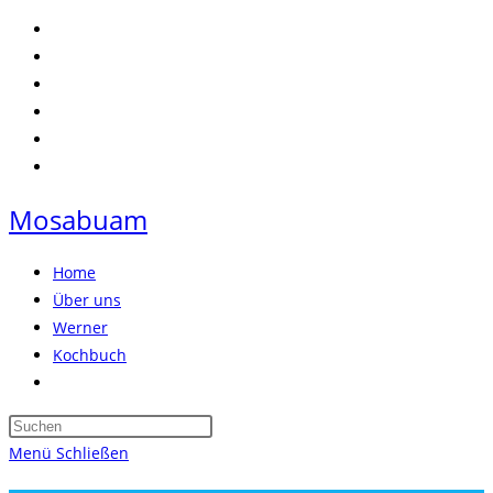
Zum
Inhalt
springen
Mosabuam
Home
Über uns
Werner
Kochbuch
Website-
Suche
Press
umschalten
Escape
Menü
Schließen
to