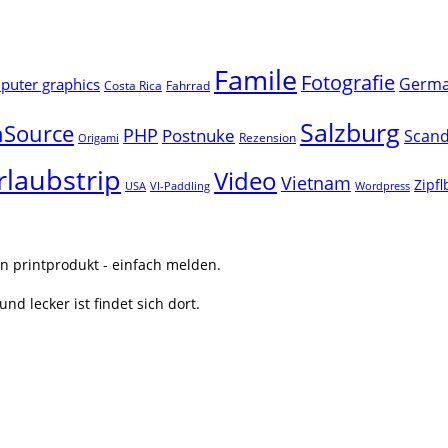
Famile
Fotografie
Germ
uter graphics
Costa Rica
Fahrrad
Salzburg
Source
PHP
Postnuke
Scand
Rezension
Origami
rlaubstrip
Video
Vietnam
Zipf
USA
VI-Paddling
Wordpress
n printprodukt - einfach melden.
nd lecker ist findet sich dort.