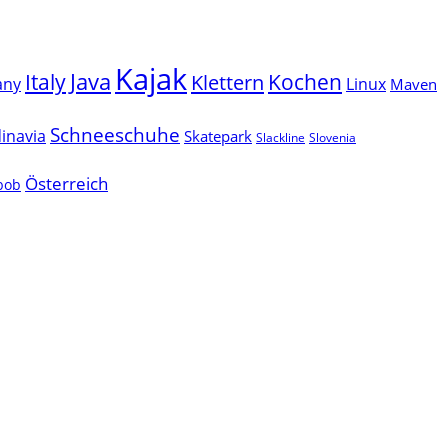
Kajak
Java
Italy
Klettern
Kochen
Linux
any
Maven
Schneeschuhe
inavia
Skatepark
Slackline
Slovenia
Österreich
lbob