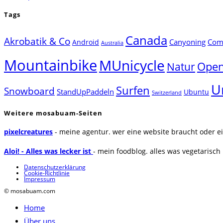
Tags
Canada
Akrobatik & Co
Canyoning
Comp
Android
Australia
Mountainbike
MUnicycle
Natur
Open
U
Surfen
Snowboard
StandUpPaddeln
Ubuntu
Switzerland
Weitere mosabuam-Seiten
pixelcreatures
- meine agentur. wer eine website braucht oder ei
Aloi! - Alles was lecker ist
- mein foodblog. alles was vegetarisch u
Datenschutzerklärung
Cookie-Richtlinie
Impressum
© mosabuam.com
Home
Über uns