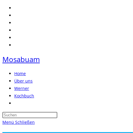
Zum
Inhalt
springen
Mosabuam
Home
Über uns
Werner
Kochbuch
Website-
Suche
Press
umschalten
Escape
Menü
Schließen
to