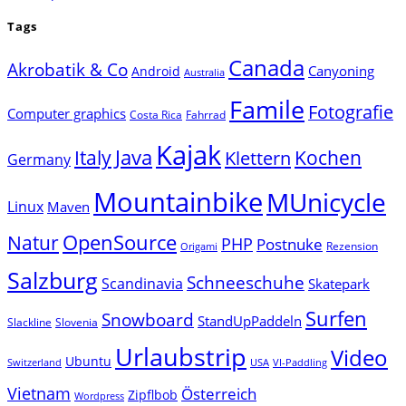
Tags
Canada
Akrobatik & Co
Canyoning
Android
Australia
Famile
Fotografie
Computer graphics
Costa Rica
Fahrrad
Kajak
Java
Italy
Klettern
Kochen
Germany
Mountainbike
MUnicycle
Linux
Maven
Natur
OpenSource
PHP
Postnuke
Rezension
Origami
Salzburg
Schneeschuhe
Scandinavia
Skatepark
Surfen
Snowboard
StandUpPaddeln
Slackline
Slovenia
Urlaubstrip
Video
Ubuntu
Switzerland
USA
VI-Paddling
Vietnam
Österreich
Zipflbob
Wordpress