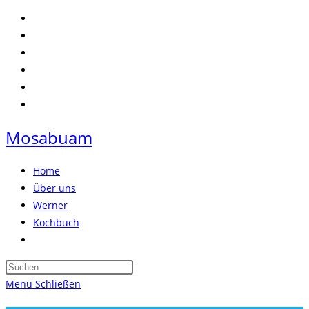
Zum
Inhalt
springen
Mosabuam
Home
Über uns
Werner
Kochbuch
Website-
Suche
Press
umschalten
Escape
Menü
Schließen
to