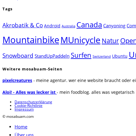
Tags
Canada
Akrobatik & Co
Canyoning
Comp
Android
Australia
Mountainbike
MUnicycle
Natur
Open
U
Surfen
Snowboard
StandUpPaddeln
Ubuntu
Switzerland
Weitere mosabuam-Seiten
pixelcreatures
- meine agentur. wer eine website braucht oder ei
Aloi! - Alles was lecker ist
- mein foodblog. alles was vegetarisch u
Datenschutzerklärung
Cookie-Richtlinie
Impressum
© mosabuam.com
Home
Über uns