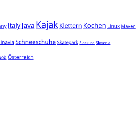
Kajak
Java
Italy
Klettern
Kochen
Linux
any
Maven
Schneeschuhe
inavia
Skatepark
Slackline
Slovenia
Österreich
lbob