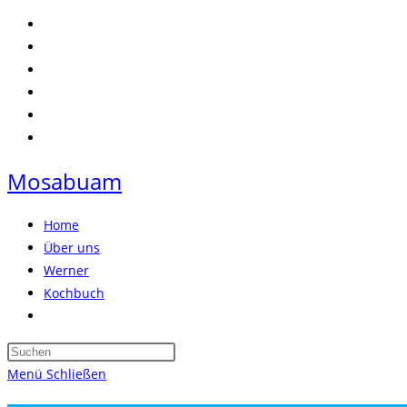
Zum
Inhalt
springen
Mosabuam
Home
Über uns
Werner
Kochbuch
Website-
Suche
Press
umschalten
Escape
Menü
Schließen
to