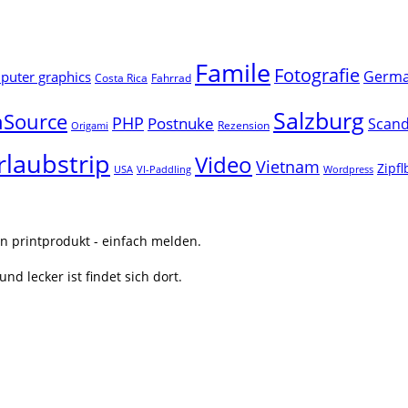
Famile
Fotografie
Germ
uter graphics
Costa Rica
Fahrrad
Salzburg
Source
PHP
Postnuke
Scand
Rezension
Origami
rlaubstrip
Video
Vietnam
Zipf
USA
VI-Paddling
Wordpress
n printprodukt - einfach melden.
nd lecker ist findet sich dort.